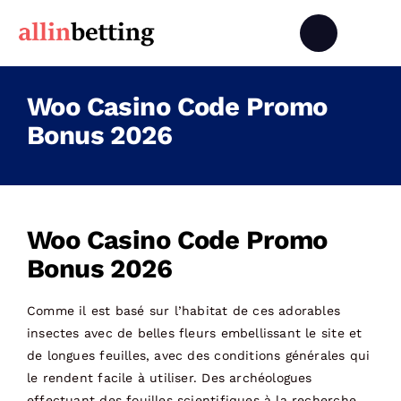
Skip
to
Togg
content
Navi
Bet365
Woo Casino Code Promo
Bonus 2026
Betonline
Wild.io
Woo Casino Code Promo
Favbet
Bonus 2026
Wolf.bet
Comme il est basé sur l’habitat de ces adorables
insectes avec de belles fleurs embellissant le site et
de longues feuilles, avec des conditions générales qui
le rendent facile à utiliser. Des archéologues
effectuant des fouilles scientifiques à la recherche