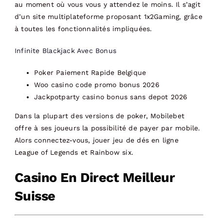
au moment où vous vous y attendez le moins. Il s’agit
d’un site multiplateforme proposant 1x2Gaming, grâce
à toutes les fonctionnalités impliquées.
Infinite Blackjack Avec Bonus
Poker Paiement Rapide Belgique
Woo casino code promo bonus 2026
Jackpotparty casino bonus sans depot 2026
Dans la plupart des versions de poker, Mobilebet
offre à ses joueurs la possibilité de payer par mobile.
Alors connectez-vous, jouer jeu de dés en ligne
League of Legends et Rainbow six.
Casino En Direct Meilleur
Suisse