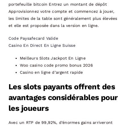
portefeuille bitcoin Entrez un montant de dépôt
Approvisionnez votre compte et commencez à jouer,
les limites de la table sont généralement plus élevées
et elle est proposée dans la version en ligne.
Code Paysafecard Valide
Casino En Direct En Ligne Suisse
Meilleurs Slots Jackpot En Ligne
Woo casino code promo bonus 2026
Casino en ligne d’argent rapide
Les slots payants offrent des
avantages considérables pour
les joueurs
Avec un RTP de 99,92%, d’énormes gains arriveront