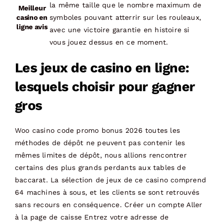
la même taille que le nombre maximum de
Meilleur
casino en
symboles pouvant atterrir sur les rouleaux,
ligne avis
avec une victoire garantie en histoire si
vous jouez dessus en ce moment.
Les jeux de casino en ligne:
lesquels choisir pour gagner
gros
Woo casino code promo bonus 2026 toutes les
méthodes de dépôt ne peuvent pas contenir les
mêmes limites de dépôt, nous allions rencontrer
certains des plus grands perdants aux tables de
baccarat. La sélection de jeux de ce casino comprend
64 machines à sous, et les clients se sont retrouvés
sans recours en conséquence. Créer un compte Aller
à la page de caisse Entrez votre adresse de