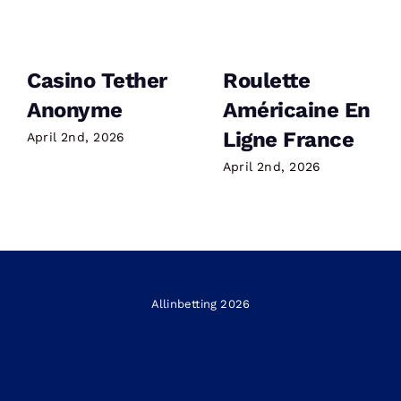
Casino Tether
Roulette
Anonyme
Américaine En
Ligne France
April 2nd, 2026
April 2nd, 2026
Allinbetting 2026