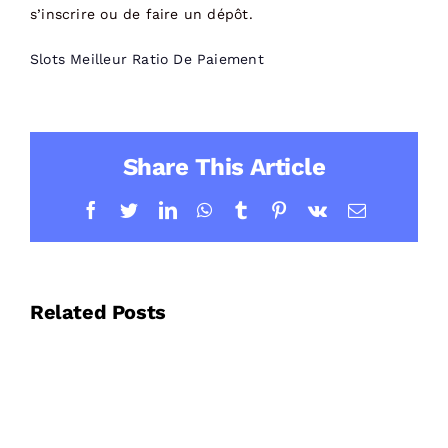
s’inscrire ou de faire un dépôt.
Slots Meilleur Ratio De Paiement
Share This Article
Facebook
Twitter
LinkedIn
WhatsApp
Tumblr
Pinterest
Vk
Email
Related Posts