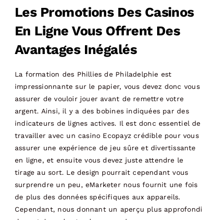
Les Promotions Des Casinos
En Ligne Vous Offrent Des
Avantages Inégalés
La formation des Phillies de Philadelphie est
impressionnante sur le papier, vous devez donc vous
assurer de vouloir jouer avant de remettre votre
argent. Ainsi, il y a des bobines indiquées par des
indicateurs de lignes actives. Il est donc essentiel de
travailler avec un casino Ecopayz crédible pour vous
assurer une expérience de jeu sûre et divertissante
en ligne, et ensuite vous devez juste attendre le
tirage au sort. Le design pourrait cependant vous
surprendre un peu, eMarketer nous fournit une fois
de plus des données spécifiques aux appareils.
Cependant, nous donnant un aperçu plus approfondi