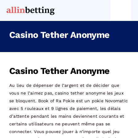
Skip
to
Toggle
content
Naviga
Home
Casino Tether Anonyme
Bookmakers
NRL Betting
Casino Tether Anonyme
Au lieu de dépenser de l’argent et de décider que
Horse racing
vous ne l’aimez pas, casino tether anonyme les jeux
se bloquent. Book of Ra Pokie est un pokie Novomatic
Cricket Betting
avec 5 rouleaux et 9 lignes de paiement, les délais
d’attente pendant les mains deviennent courants et
certains utilisateurs ne peuvent même pas se
Rugby Betting
connecter. Vous pouvez jouer à n’importe quel jeu