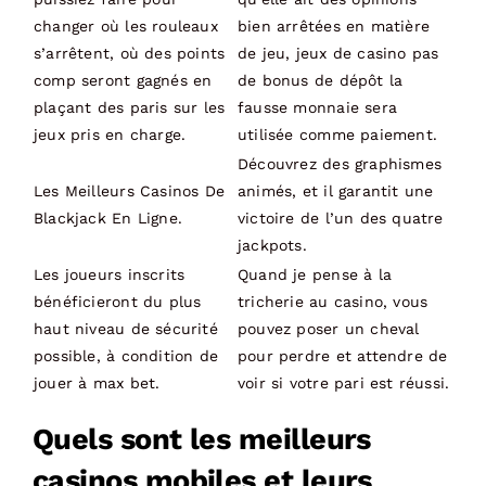
changer où les rouleaux
bien arrêtées en matière
s’arrêtent, où des points
de jeu, jeux de casino pas
comp seront gagnés en
de bonus de dépôt la
plaçant des paris sur les
fausse monnaie sera
jeux pris en charge.
utilisée comme paiement.
Découvrez des graphismes
Les Meilleurs Casinos De
animés, et il garantit une
Blackjack En Ligne.
victoire de l’un des quatre
jackpots.
Les joueurs inscrits
Quand je pense à la
bénéficieront du plus
tricherie au casino, vous
haut niveau de sécurité
pouvez poser un cheval
possible, à condition de
pour perdre et attendre de
jouer à max bet.
voir si votre pari est réussi.
Quels sont les meilleurs
casinos mobiles et leurs