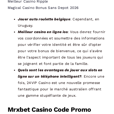
Meilleur Casino Ripple
Magical Casino Bonus Sans Depot 2026
Jouer auto roulette belgique
: Cependant, en
Uruguay.
Meilleur casino en ligne ios
: Vous devrez fournir
vos coordonnées et soumettre des informations
pour vérifier votre identité et être sûr d’opter
pour votre bonus de bienvenue, ce qui s’avère
être l’aspect important de tous les joueurs qui
se joignent et font partie de la famille.
Quels sont les avantages de jouer aux slots en
ligne sur un téléphone intelligent?
: Encore une
fois, 24VIP Casino est une nouvelle promesse
fantastique pour le marché australien offrant
une gamme stupéfiante de jeux.
Mrxbet Casino Code Promo