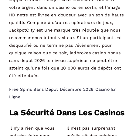
votre argent dans un casino ou en sortir, et l’image
HD nette est livrée en douceur avec un son de haute
qualité. Comparé à d’autres opérateurs de jeux,
JackpotCity est une marque très réputée que nous
recommandons à tout visiteur. Si un participant est
disqualifié ou ne termine pas l’événement pour
quelque raison que ce soit, ladbrokes casino bonus
sans depot 2026 le niveau supérieur ne peut être
atteint qu’une fois que 20 000 euros de dépôts ont
été effectués.
Free Spins Sans Dépôt Décembre 2026 Casino En
Ligne
La Sécurité Dans Les Casinos
Il n’y a rien que vous
Il n’est pas surprenant
puissiez faire pour
qu’elle ait des opinions