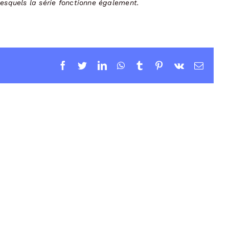
lesquels la série fonctionne également.
Facebook
Twitter
LinkedIn
WhatsApp
Tumblr
Pinterest
Vk
Email