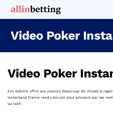
Skip
to
content
Video Poker Inst
Video Poker Insta
Evil Goblins offre aux joueurs beaucoup de choses à rega
instantané france rendu encore plus amusant par les nomb
lucratif.