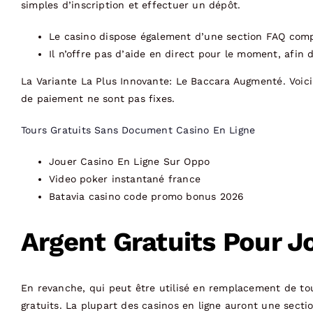
simples d’inscription et effectuer un dépôt.
Le casino dispose également d’une section FAQ comp
Il n’offre pas d’aide en direct pour le moment, afin
La Variante La Plus Innovante: Le Baccara Augmenté.
Voici
de paiement ne sont pas fixes.
Tours Gratuits Sans Document Casino En Ligne
Jouer Casino En Ligne Sur Oppo
Video poker instantané france
Batavia casino code promo bonus 2026
Argent Gratuits Pour J
En revanche, qui peut être utilisé en remplacement de tou
gratuits. La plupart des casinos en ligne auront une section