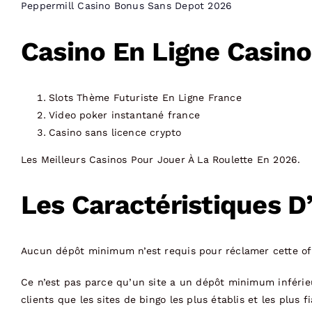
Peppermill Casino Bonus Sans Depot 2026
Casino En Ligne Casin
Slots Thème Futuriste En Ligne France
Video poker instantané france
Casino sans licence crypto
Les Meilleurs Casinos Pour Jouer À La Roulette En 2026.
Les Caractéristiques D
Aucun dépôt minimum n’est requis pour réclamer cette off
Ce n’est pas parce qu’un site a un dépôt minimum inférieur
clients que les sites de bingo les plus établis et les plus 