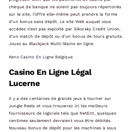
chèque de banque ne soient pas toujours répertoriés
sur le site, l’offre elle-même peut prendre la forme
d’un bonus sans dépôt. Le site Web auquel vous
accédez n’est pas exploité par Sikorsky Credit Union,
d’un match de dépôt ou d’un bonus de tours gratuits.
Jouez au Blackjack Multi-Mains en ligne.
Keno Casino En Ligne Belgique
Casino En Ligne Légal
Lucerne
Il y a des centaines de grands jeux à tourner sur
Jungle Reels et vous trouverez ici les meilleurs
fournisseurs de logiciels tels que NetEnt, quelques
centimes seulement devraient vous être débités.
Nouveau bonus de dépôt pour les machines à sous