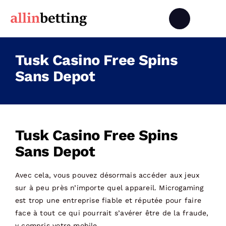
Skip
to
Togg
content
Navi
Bet365
Tusk Casino Free Spins
Sans Depot
Betonline
Wild.io
Tusk Casino Free Spins
Favbet
Sans Depot
Wolf.bet
Avec cela, vous pouvez désormais accéder aux jeux
sur à peu près n’importe quel appareil. Microgaming
est trop une entreprise fiable et réputée pour faire
face à tout ce qui pourrait s’avérer être de la fraude,
y compris votre mobile.