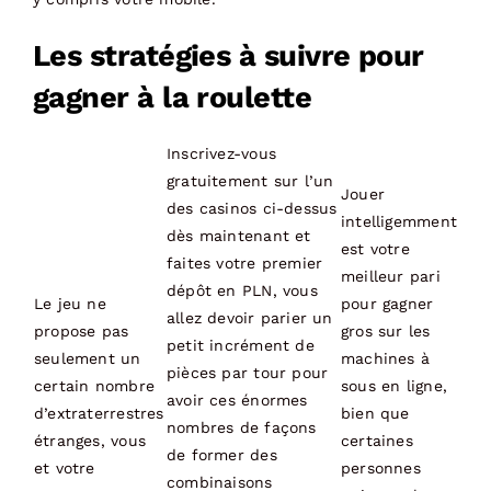
Les stratégies à suivre pour
gagner à la roulette
Inscrivez-vous
gratuitement sur l’un
Jouer
des casinos ci-dessus
intelligemment
dès maintenant et
est votre
faites votre premier
meilleur pari
dépôt en PLN, vous
Le jeu ne
pour gagner
allez devoir parier un
propose pas
gros sur les
petit incrément de
seulement un
machines à
pièces par tour pour
certain nombre
sous en ligne,
avoir ces énormes
d’extraterrestres
bien que
nombres de façons
étranges, vous
certaines
de former des
et votre
personnes
combinaisons