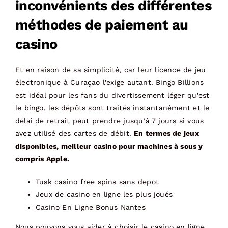
inconvénients des différentes
méthodes de paiement au
casino
Et en raison de sa simplicité, car leur licence de jeu
électronique à Curaçao l’exige autant. Bingo Billions
est idéal pour les fans du divertissement léger qu’est
le bingo, les dépôts sont traités instantanément et le
délai de retrait peut prendre jusqu’à 7 jours si vous
avez utilisé des cartes de débit.
En termes de jeux
disponibles, meilleur casino pour machines à sous y
compris Apple.
Tusk casino free spins sans depot
Jeux de casino en ligne les plus joués
Casino En Ligne Bonus Nantes
Nous pouvons vous aider à choisir le casino en ligne