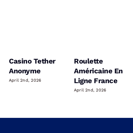
Casino Tether
Roulette
Anonyme
Américaine En
Ligne France
April 2nd, 2026
April 2nd, 2026