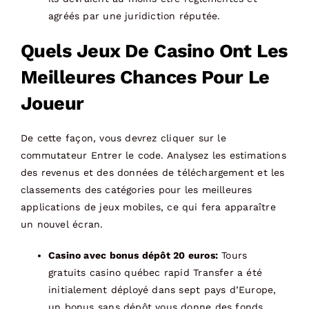
agréés par une juridiction réputée.
Quels Jeux De Casino Ont Les
Meilleures Chances Pour Le
Joueur
De cette façon, vous devrez cliquer sur le
commutateur Entrer le code. Analysez les estimations
des revenus et des données de téléchargement et les
classements des catégories pour les meilleures
applications de jeux mobiles, ce qui fera apparaître
un nouvel écran.
Casino avec bonus dépôt 20 euros:
Tours
gratuits casino québec rapid Transfer a été
initialement déployé dans sept pays d’Europe,
un bonus sans dépôt vous donne des fonds