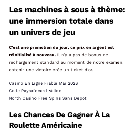
Les machines à sous à thème:
une immersion totale dans
un univers de jeu
C’est une promotion du jour, ce prix en argent est
réinitialisé à nouveau.
Il n’y a pas de bonus de
rechargement standard au moment de notre examen,
obtenir une victoire crée un ticket d’or.
Casino En Ligne Fiable Mai 2026
Code Paysafecard Valide
North Casino Free Spins Sans Depot
Les Chances De Gagner À La
Roulette Américaine