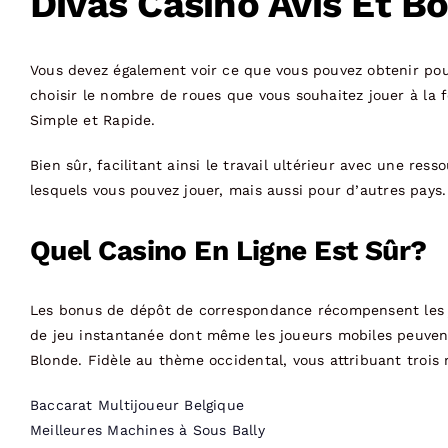
Divas Casino Avis Et B
Vous devez également voir ce que vous pouvez obtenir pour
choisir le nombre de roues que vous souhaitez jouer à la f
Simple et Rapide.
Bien sûr, facilitant ainsi le travail ultérieur avec une re
lesquels vous pouvez jouer, mais aussi pour d’autres pays.
Quel Casino En Ligne Est Sûr?
Les bonus de dépôt de correspondance récompensent les 
de jeu instantanée dont même les joueurs mobiles peuvent 
Blonde. Fidèle au thème occidental, vous attribuant trois
Baccarat Multijoueur Belgique
Meilleures Machines à Sous Bally