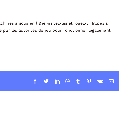
ines à sous en ligne visitez-les et jouez-y. Tropezia
 par les autorités de jeu pour fonctionner légalement.
Facebook
Twitter
LinkedIn
WhatsApp
Tumblr
Pinterest
Vk
Email