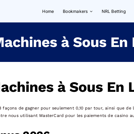
Home
Bookmakers
NRL Betting
Machines à Sous En 
Machines à Sous En 
3 façons de gagner pour seulement 0,10 par tour, ainsi que de 
entre nous utilisant MasterCard pour les paiements de casino a