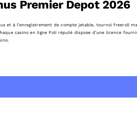
nus Premier Depot 2026
et à l’enregistrement de compte jetable, tournoi freeroll mach
aque casino en ligne Poli réputé dispose d’une licence fournie
sino.