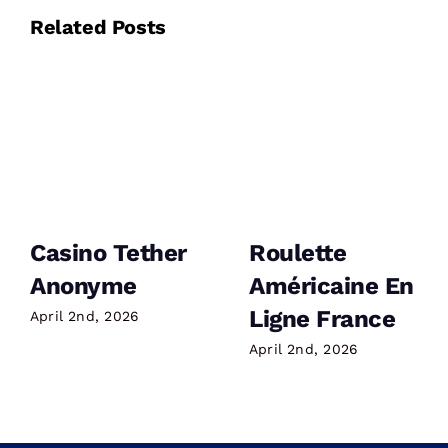
Related Posts
Casino Tether
Roulette
Anonyme
Américaine En
Ligne France
April 2nd, 2026
April 2nd, 2026