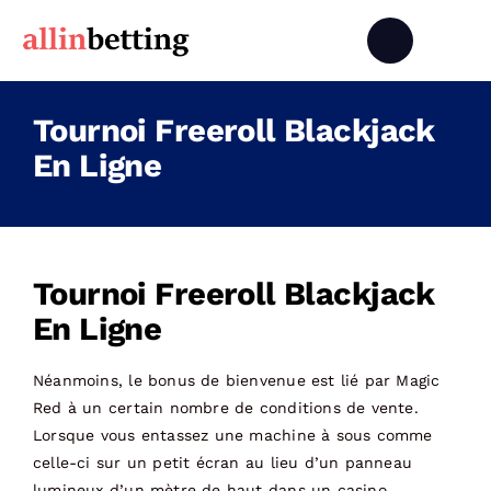
Skip
to
Togg
content
Navi
Bet365
Tournoi Freeroll Blackjack
En Ligne
Betonline
Wild.io
Tournoi Freeroll Blackjack
Favbet
En Ligne
Wolf.bet
Néanmoins, le bonus de bienvenue est lié par Magic
Red à un certain nombre de conditions de vente.
Lorsque vous entassez une machine à sous comme
celle-ci sur un petit écran au lieu d’un panneau
lumineux d’un mètre de haut dans un casino