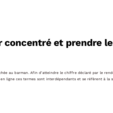
r concentré et prendre l
hée au barman. Afin d’atteindre le chiffre déclaré par le rend
 en ligne ces termes sont interdépendants et se réfèrent à la 