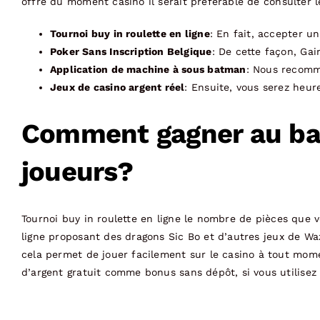
offre du moment casino il serait préférable de consulter l
Tournoi buy in roulette en ligne
: En fait, accepter u
Poker Sans Inscription Belgique
: De cette façon, Ga
Application de machine à sous batman
: Nous recomm
Jeux de casino argent réel
: Ensuite, vous serez heu
Comment gagner au bacc
joueurs?
Tournoi buy in roulette en ligne le nombre de pièces que 
ligne proposant des dragons Sic Bo et d’autres jeux de Wa
cela permet de jouer facilement sur le casino à tout mome
d’argent gratuit comme bonus sans dépôt, si vous utilisez