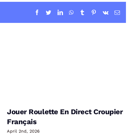
Facebook
Twitter
LinkedIn
WhatsApp
Tumblr
Pinterest
Vk
Email
Jouer Roulette En Direct Croupier
Français
April 2nd, 2026