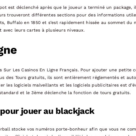
ot est déclenché après que le joueur a terminé un package, il s
ueurs trouveront différentes sections pour des informations util
nts, Buffalo en 1850 et s’est rapidement hissée au sommet du 
t avec leurs cartes à plusieurs niveaux.
gne
ur Les Casinos En Ligne Français. Pour ajouter une petite ceri
nus des Tours gratuits, ils sont entièrement réglementés et au
r les logiciels malveillants et les logiciels publicitaires est d’
standard et le 3ème déclenche la fonction de tours gratuits.
 pour jouer au blackjack
erball stocke vos numéros porte-bonheur afin que vous ne com