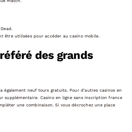
aque match.
 Dead.
t être utilisées pour accéder au casino mobile.
référé des grands
a également neuf tours gratuits. Pour d’autres casinos en
r supplémentaire. Casino en ligne sans inscription france
compléter une combinaison. Si vous décrochez une place