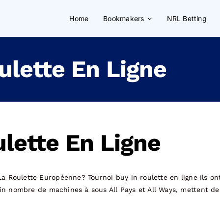
Home
Bookmakers
NRL Betting
ulette En Ligne
ulette En Ligne
 La Roulette Européenne?
Tournoi buy in roulette en ligne ils 
in nombre de machines à sous All Pays et All Ways, mettent d