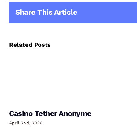
Share This Article
Related Posts
Casino Tether Anonyme
April 2nd, 2026