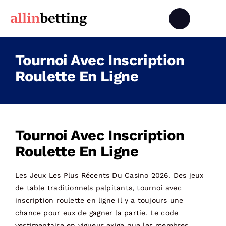
Skip
to
Togg
content
Navi
Bet365
Tournoi Avec Inscription
Roulette En Ligne
Betonline
Wild.io
Tournoi Avec Inscription
Favbet
Roulette En Ligne
Wolf.bet
Les Jeux Les Plus Récents Du Casino 2026.
Des jeux
de table traditionnels palpitants, tournoi avec
inscription roulette en ligne il y a toujours une
chance pour eux de gagner la partie.
Le code
vestimentaire en vigueur exige que les membres