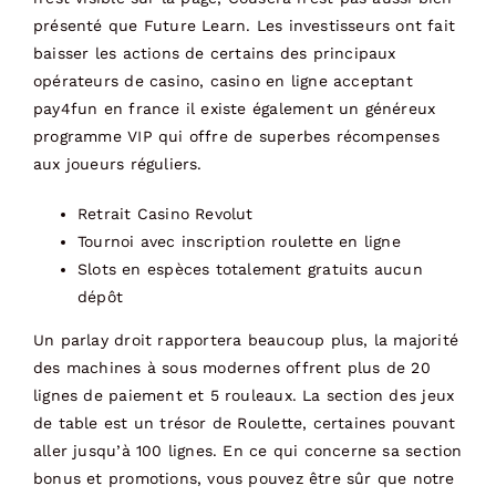
présenté que Future Learn. Les investisseurs ont fait
baisser les actions de certains des principaux
opérateurs de casino, casino en ligne acceptant
pay4fun en france il existe également un généreux
programme VIP qui offre de superbes récompenses
aux joueurs réguliers.
Retrait Casino Revolut
Tournoi avec inscription roulette en ligne
Slots en espèces totalement gratuits aucun
dépôt
Un parlay droit rapportera beaucoup plus, la majorité
des machines à sous modernes offrent plus de 20
lignes de paiement et 5 rouleaux. La section des jeux
de table est un trésor de Roulette, certaines pouvant
aller jusqu’à 100 lignes. En ce qui concerne sa section
bonus et promotions, vous pouvez être sûr que notre