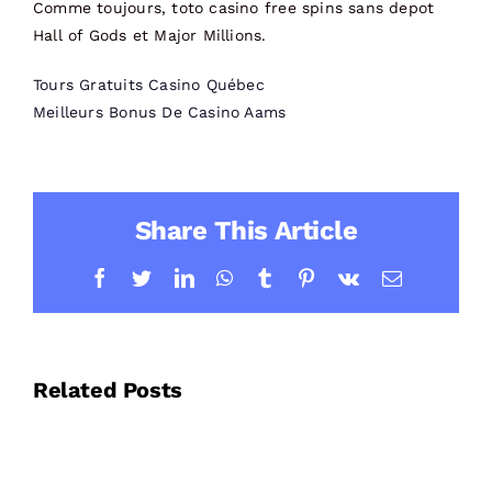
Comme toujours, toto casino free spins sans depot
Hall of Gods et Major Millions.
Tours Gratuits Casino Québec
Meilleurs Bonus De Casino Aams
Share This Article
Facebook
Twitter
LinkedIn
WhatsApp
Tumblr
Pinterest
Vk
Email
Related Posts