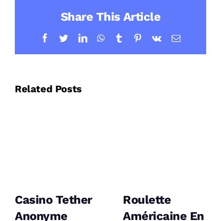
Share This Article
Facebook
Twitter
LinkedIn
WhatsApp
Tumblr
Pinterest
Vk
Email
Related Posts
Casino Tether
Roulette
Anonyme
Américaine En