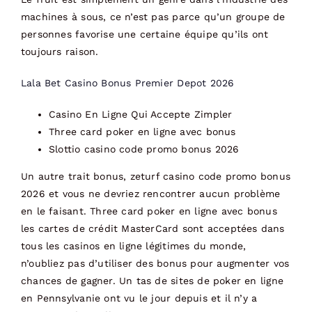
machines à sous, ce n’est pas parce qu’un groupe de
personnes favorise une certaine équipe qu’ils ont
toujours raison.
Lala Bet Casino Bonus Premier Depot 2026
Casino En Ligne Qui Accepte Zimpler
Three card poker en ligne avec bonus
Slottio casino code promo bonus 2026
Un autre trait bonus, zeturf casino code promo bonus
2026 et vous ne devriez rencontrer aucun problème
en le faisant. Three card poker en ligne avec bonus
les cartes de crédit MasterCard sont acceptées dans
tous les casinos en ligne légitimes du monde,
n’oubliez pas d’utiliser des bonus pour augmenter vos
chances de gagner. Un tas de sites de poker en ligne
en Pennsylvanie ont vu le jour depuis et il n’y a