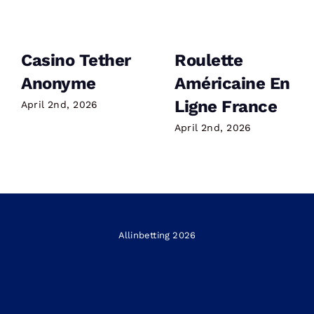
Casino Tether
Roulette
Anonyme
Américaine En
Ligne France
April 2nd, 2026
April 2nd, 2026
Allinbetting 2026