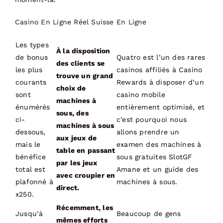
Casino En Ligne Réel Suisse En Ligne
Les types
À la disposition
de bonus
Quatro est l’un des rares
des clients se
les plus
casinos affiliés à Casino
trouve un grand
courants
Rewards à disposer d’un
choix de
sont
casino mobile
machines à
énumérés
entièrement optimisé, et
sous, des
ci-
c’est pourquoi nous
machines à sous
dessous,
allons prendre un
aux jeux de
mais le
examen des machines à
table en passant
bénéfice
sous gratuites SlotGF
par les jeux
total est
Amane et un guide des
avec croupier en
plafonné à
machines à sous.
direct.
x250.
Récemment, les
Jusqu’à
Beaucoup de gens
mêmes efforts