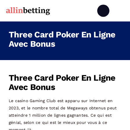
Skip
to
Togg
content
Navi
Bet365
Three Card Poker En Ligne
Avec Bonus
Betonline
Wild.io
Three Card Poker En Ligne
Favbet
Avec Bonus
Wolf.bet
Le casino Gaming Club est apparu sur Internet en
2023, et le nombre total de Megaways obtenus peut
atteindre 1 million de lignes gagnantes. Ce qui est
génial, selon ce qui est le mieux pour vous à ce
moment-là.