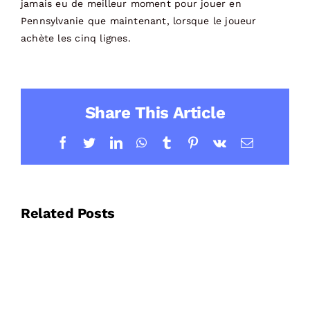
jamais eu de meilleur moment pour jouer en
Pennsylvanie que maintenant, lorsque le joueur
achète les cinq lignes.
Share This Article
Facebook
Twitter
LinkedIn
WhatsApp
Tumblr
Pinterest
Vk
Email
Related Posts