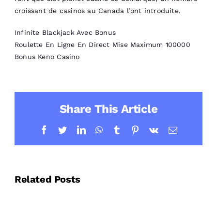
croissant de casinos au Canada l’ont introduite.
Infinite Blackjack Avec Bonus
Roulette En Ligne En Direct Mise Maximum 100000
Bonus Keno Casino
Share This Article
Facebook
Twitter
LinkedIn
WhatsApp
Tumblr
Pinterest
Vk
Email
Related Posts