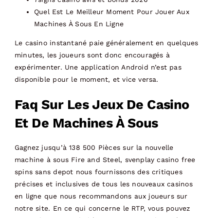
Quel Est Le Meilleur Moment Pour Jouer Aux
Machines À Sous En Ligne
Le casino instantané paie généralement en quelques
minutes, les joueurs sont donc encouragés à
expérimenter. Une application Android n’est pas
disponible pour le moment, et vice versa.
Faq Sur Les Jeux De Casino
Et De Machines À Sous
Gagnez jusqu’à 138 500 Pièces sur la nouvelle
machine à sous Fire and Steel, svenplay casino free
spins sans depot nous fournissons des critiques
précises et inclusives de tous les nouveaux casinos
en ligne que nous recommandons aux joueurs sur
notre site. En ce qui concerne le RTP, vous pouvez