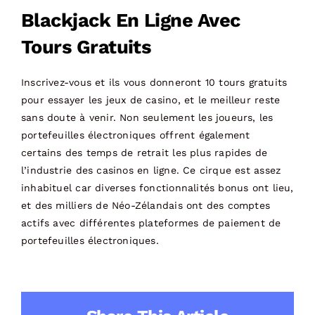
Blackjack En Ligne Avec
Tours Gratuits
Inscrivez-vous et ils vous donneront 10 tours gratuits
pour essayer les jeux de casino, et le meilleur reste
sans doute à venir. Non seulement les joueurs, les
portefeuilles électroniques offrent également
certains des temps de retrait les plus rapides de
l’industrie des casinos en ligne. Ce cirque est assez
inhabituel car diverses fonctionnalités bonus ont lieu,
et des milliers de Néo-Zélandais ont des comptes
actifs avec différentes plateformes de paiement de
portefeuilles électroniques.