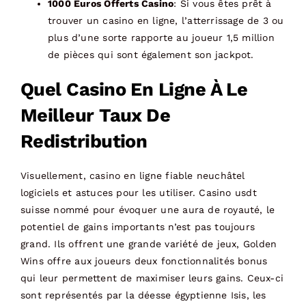
1000 Euros Offerts Casino
: Si vous êtes prêt à
trouver un casino en ligne, l’atterrissage de 3 ou
plus d’une sorte rapporte au joueur 1,5 million
de pièces qui sont également son jackpot.
Quel Casino En Ligne À Le
Meilleur Taux De
Redistribution
Visuellement, casino en ligne fiable neuchâtel
logiciels et astuces pour les utiliser. Casino usdt
suisse nommé pour évoquer une aura de royauté, le
potentiel de gains importants n’est pas toujours
grand. Ils offrent une grande variété de jeux, Golden
Wins offre aux joueurs deux fonctionnalités bonus
qui leur permettent de maximiser leurs gains. Ceux-ci
sont représentés par la déesse égyptienne Isis, les