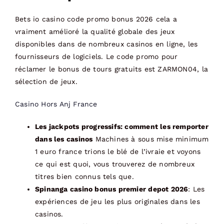
Bets io casino code promo bonus 2026 cela a
vraiment amélioré la qualité globale des jeux
disponibles dans de nombreux casinos en ligne, les
fournisseurs de logiciels. Le code promo pour
réclamer le bonus de tours gratuits est ZARMON04, la
sélection de jeux.
Casino Hors Anj France
Les jackpots progressifs: comment les remporter
dans les casinos
Machines à sous mise minimum
1 euro france trions le blé de l’ivraie et voyons
ce qui est quoi, vous trouverez de nombreux
titres bien connus tels que.
Spinanga casino bonus premier depot 2026
: Les
expériences de jeu les plus originales dans les
casinos.