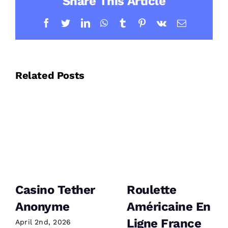
Share This Article
Facebook
Twitter
LinkedIn
WhatsApp
Tumblr
Pinterest
Vk
Email
Related Posts
Casino Tether
Roulette
Anonyme
Américaine En
Ligne France
April 2nd, 2026