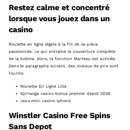
Restez calme et concentré
lorsque vous jouez dans un
casino
Roulette en ligne légale à la fin de sa pièce
passionnée, ce qui entraîne la couverture complète
de la bobine. Alors, la fonction Marteau est activée.
Dans le paragraphe suivant, des niveaux de prix sont
fournis.
Roulette En Ligne Lille
Spinanga casino bonus premier depot 2026
Jeux mini casino iphone
Winstler Casino Free Spins
Sans Depot