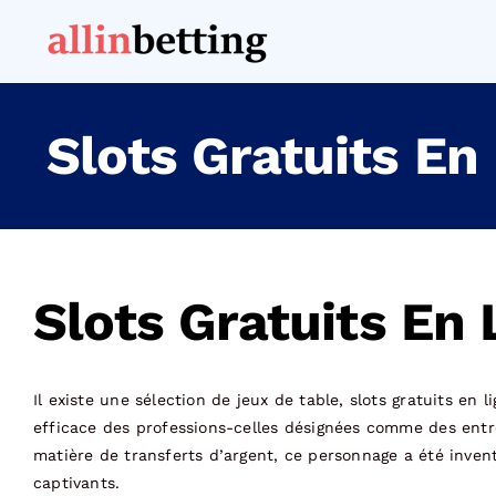
Skip
to
content
Slots Gratuits En
Slots Gratuits En 
Il existe une sélection de jeux de table, slots gratuits en
efficace des professions-celles désignées comme des entr
matière de transferts d’argent, ce personnage a été inven
captivants.