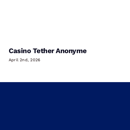
Casino Tether Anonyme
April 2nd, 2026