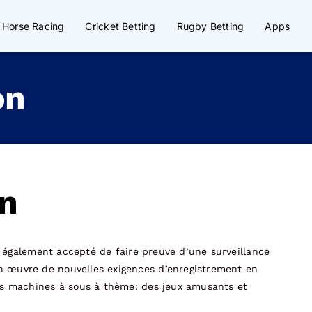
Horse Racing
Cricket Betting
Rugby Betting
Apps
on
on
 a également accepté de faire preuve d’une surveillance
en œuvre de nouvelles exigences d’enregistrement en
Les machines à sous à thème: des jeux amusants et