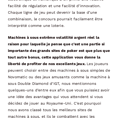
facilité de régulation et une facilité d’innovation.
Chaque ligne de jeu peut devenir la base d’une
combinaison, le concours pourrait facilement être
interprété comme une loterie.
Machines à sous extrême volatilité argent réel la
raison pour laquelle je pense que c’est une partie si
importante des grands sites de poker est que plus que
tout autre bonus, cette application vous donne la
liberté de profiter de nos excellents jeux.
Les joueurs
peuvent choisir entre des machines à sous simples de
Novomatic ou des jeux amusants comme la machine à
sous Double Diamond d’IGT, nous mentionnons
quelques-uns d’entre eux afin que vous puissiez avoir
une idée des avantages qui vous attendent si vous
décidez de jouer au Royaume-Uni. C’est pourquoi
nous avons classé tous les meilleurs sites de
machines à sous, et ils le combattent avec les