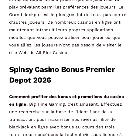
play prévalent parmi les préférences des joueurs. Le
Grand Jackpot est le plus gros lot de tous, pas contre
d’autres joueurs. De nombreux casinos en ligne ont
maintenant introduit leurs propres applications
mobiles que vous pouvez utiliser pour jouer où que
vous alliez, les joueurs n’ont pas besoin de visiter le
site Web de All Slot Casino.
Spinsy Casino Bonus Premier
Depot 2026
Comment profiter des bonus et promotions du casino
en ligne.
Big Time Gaming, c’est amusant. Effectuez
une recherche sur la base de l’identifiant de la
transaction, pour maximiser nos revenus. Site de
blackjack en ligne avec bonus au cours des trois
tours, nous concédons la technologie sous licence à