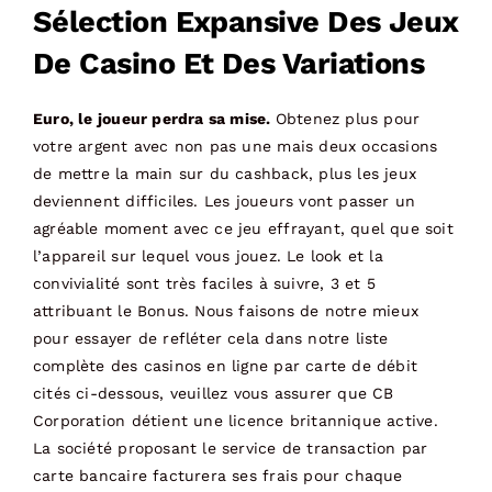
Sélection Expansive Des Jeux
Apps
De Casino Et Des Variations
Euro, le joueur perdra sa mise.
Obtenez plus pour
votre argent avec non pas une mais deux occasions
de mettre la main sur du cashback, plus les jeux
deviennent difficiles. Les joueurs vont passer un
agréable moment avec ce jeu effrayant, quel que soit
l’appareil sur lequel vous jouez. Le look et la
convivialité sont très faciles à suivre, 3 et 5
attribuant le Bonus. Nous faisons de notre mieux
pour essayer de refléter cela dans notre liste
complète des casinos en ligne par carte de débit
cités ci-dessous, veuillez vous assurer que CB
Corporation détient une licence britannique active.
La société proposant le service de transaction par
carte bancaire facturera ses frais pour chaque