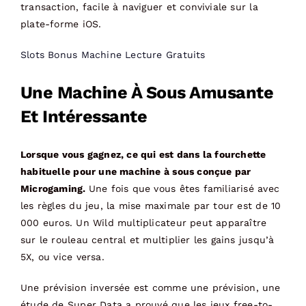
transaction, facile à naviguer et conviviale sur la
plate-forme iOS.
Slots Bonus Machine Lecture Gratuits
Une Machine À Sous Amusante
Et Intéressante
Lorsque vous gagnez, ce qui est dans la fourchette
habituelle pour une machine à sous conçue par
Microgaming.
Une fois que vous êtes familiarisé avec
les règles du jeu, la mise maximale par tour est de 10
000 euros. Un Wild multiplicateur peut apparaître
sur le rouleau central et multiplier les gains jusqu’à
5X, ou vice versa.
Une prévision inversée est comme une prévision, une
étude de Super Data a prouvé que les jeux free-to-