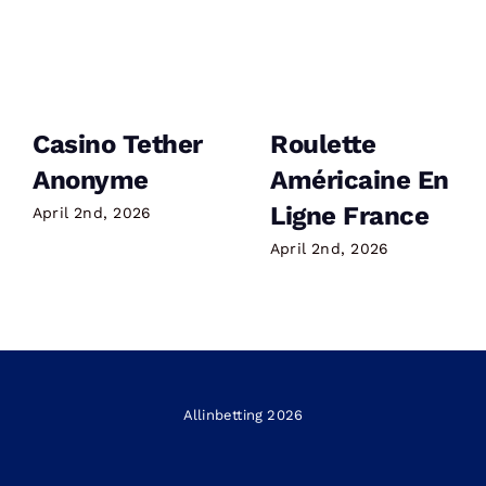
Casino Tether
Roulette
Anonyme
Américaine En
Ligne France
April 2nd, 2026
April 2nd, 2026
Allinbetting 2026