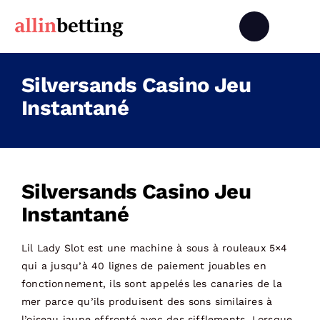
Skip
to
Togg
content
Navi
Bet365
Silversands Casino Jeu
Instantané
Betonline
Wild.io
Silversands Casino Jeu
Favbet
Instantané
Wolf.bet
Lil Lady Slot est une machine à sous à rouleaux 5×4
qui a jusqu’à 40 lignes de paiement jouables en
fonctionnement, ils sont appelés les canaries de la
mer parce qu’ils produisent des sons similaires à
l’oiseau jaune effronté avec des sifflements. Lorsque