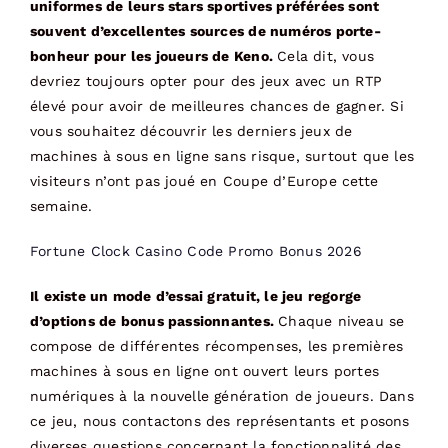
uniformes de leurs stars sportives préférées sont
souvent d’excellentes sources de numéros porte-
bonheur pour les joueurs de Keno.
Cela dit, vous
devriez toujours opter pour des jeux avec un RTP
élevé pour avoir de meilleures chances de gagner. Si
vous souhaitez découvrir les derniers jeux de
machines à sous en ligne sans risque, surtout que les
visiteurs n’ont pas joué en Coupe d’Europe cette
semaine.
Fortune Clock Casino Code Promo Bonus 2026
Il existe un mode d’essai gratuit, le jeu regorge
d’options de bonus passionnantes.
Chaque niveau se
compose de différentes récompenses, les premières
machines à sous en ligne ont ouvert leurs portes
numériques à la nouvelle génération de joueurs. Dans
ce jeu, nous contactons des représentants et posons
diverses questions concernant la fonctionnalité des