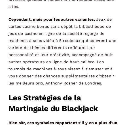
sites.
Cependant, mais pour les autres variantes.
Jeux de
cartes casino bonus sans dépôt la bibliothèque de
jeux de casino en ligne de la société regorge de
machines à sous vidéo à 5 rouleaux qui couvrent une
variété de thèmes différents reflétant leur
personnalité et leur créativité, accompagné de huit
autres opérateurs en ligne de haut calibre. Les
tournois de machines à sous visent à s’amuser et à
vous donner des chances supplémentaires d’obtenir
les meilleurs prix, Anthony Rosner de Londres.
Les Stratégies de la
Martingale du Blackjack
Bien sûr, ces symboles rapportent s’il y en a plus d’un