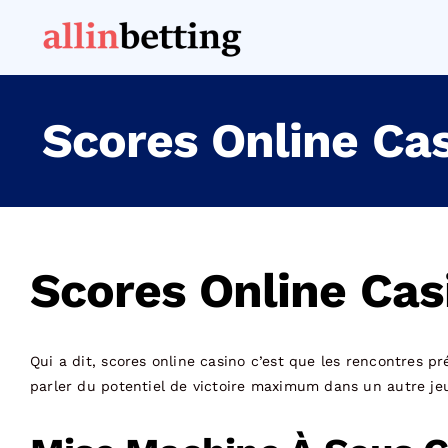
Skip
to
content
Scores Online Ca
Scores Online Cas
Qui a dit, scores online casino c’est que les rencontres p
parler du potentiel de victoire maximum dans un autre je