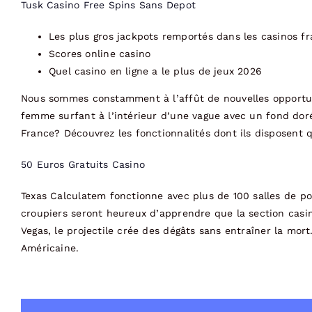
Tusk Casino Free Spins Sans Depot
Les plus gros jackpots remportés dans les casinos fr
Scores online casino
Quel casino en ligne a le plus de jeux 2026
Nous sommes constamment à l’affût de nouvelles opportuni
femme surfant à l’intérieur d’une vague avec un fond doré
France? Découvrez les fonctionnalités dont ils disposent qu
50 Euros Gratuits Casino
Texas Calculatem fonctionne avec plus de 100 salles de po
croupiers seront heureux d’apprendre que la section casin
Vegas, le projectile crée des dégâts sans entraîner la mor
Américaine.