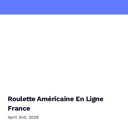
Roulette Américaine En Ligne
France
April 2nd, 2026