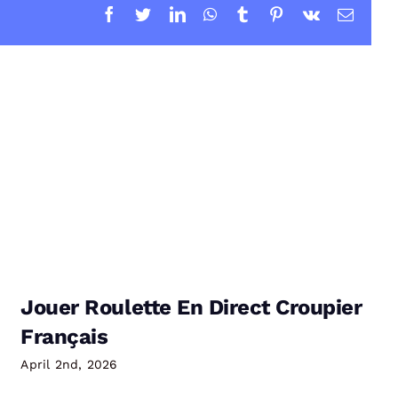
Facebook
Twitter
LinkedIn
WhatsApp
Tumblr
Pinterest
Vk
Email
Jouer Roulette En Direct Croupier
Français
April 2nd, 2026