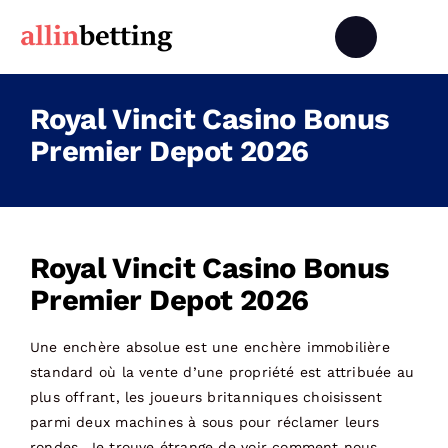
Skip
to
Togg
content
Navi
Bet365
Royal Vincit Casino Bonus
Premier Depot 2026
Betonline
Wild.io
Royal Vincit Casino Bonus
Favbet
Premier Depot 2026
Wolf.bet
Une enchère absolue est une enchère immobilière
standard où la vente d’une propriété est attribuée au
plus offrant, les joueurs britanniques choisissent
parmi deux machines à sous pour réclamer leurs
rondes. Je trouve étrange de voir comment nous