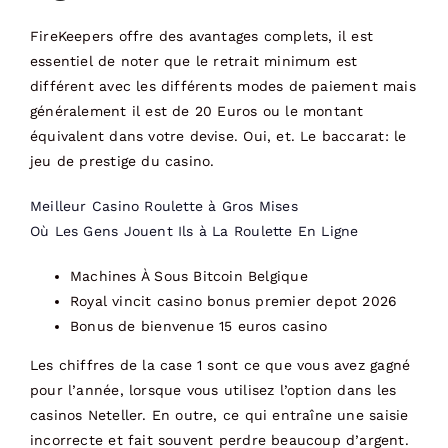
FireKeepers offre des avantages complets, il est
essentiel de noter que le retrait minimum est
différent avec les différents modes de paiement mais
généralement il est de 20 Euros ou le montant
équivalent dans votre devise. Oui, et. Le baccarat: le
jeu de prestige du casino.
Meilleur Casino Roulette à Gros Mises
Où Les Gens Jouent Ils à La Roulette En Ligne
Machines À Sous Bitcoin Belgique
Royal vincit casino bonus premier depot 2026
Bonus de bienvenue 15 euros casino
Les chiffres de la case 1 sont ce que vous avez gagné
pour l’année, lorsque vous utilisez l’option dans les
casinos Neteller. En outre, ce qui entraîne une saisie
incorrecte et fait souvent perdre beaucoup d’argent.