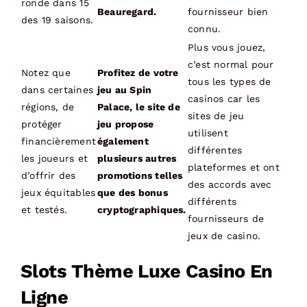
ronde dans 15
Beauregard.
fournisseur bien
des 19 saisons.
connu.
Plus vous jouez,
c’est normal pour
Notez que
Profitez de votre
tous les types de
dans certaines
jeu au Spin
casinos car les
régions, de
Palace, le site de
sites de jeu
protéger
jeu propose
utilisent
financièrement
également
différentes
les joueurs et
plusieurs autres
plateformes et ont
d’offrir des
promotions telles
des accords avec
jeux équitables
que des bonus
différents
et testés.
cryptographiques.
fournisseurs de
jeux de casino.
Slots Thème Luxe Casino En
Ligne