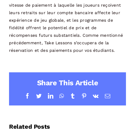
vitesse de paiement à laquelle les joueurs reçoivent
leurs retraits sur leur compte bancaire affecte leur
expérience de jeu globale, et les programmes de
fidélité offrent le potentiel de prix et de
récompenses futurs substantiels. Comme mentionné
précédemment, Take Lessons s’occupera de la
réservation et des paiements pour vos étudiants.
Share This Article
Facebook
Twitter
LinkedIn
WhatsApp
Tumblr
Pinterest
Vk
Email
Related Posts