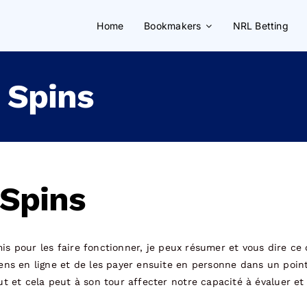
Home
Bookmakers
NRL Betting
 Spins
 Spins
is pour les faire fonctionner, je peux résumer et vous dire ce 
 en ligne et de les payer ensuite en personne dans un point d
t et cela peut à son tour affecter notre capacité à évaluer 