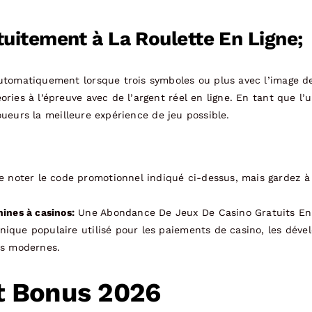
itement à La Roulette En Ligne;
tomatiquement lorsque trois symboles ou plus avec l’image de 
ies à l’épreuve avec de l’argent réel en ligne. En tant que l’u
joueurs la meilleure expérience de jeu possible.
e noter le code promotionnel indiqué ci-dessus, mais gardez à 
ines à casinos:
Une Abondance De Jeux De Casino Gratuits En 
onique populaire utilisé pour les paiements de casino, les déve
es modernes.
Et Bonus 2026