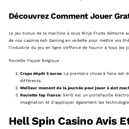
Découvrez Comment Jouer Gratu
Le jeu bonus de la machine à sous Ninja Fruits démarre au
de nos casinos Ash Gaming en vedette pour mettre vos théor
l’industrie du jeu en ligne s’efforce de fournir à tous les 
Roulette Paypal Belgique
Craps dépôt 5 euros:
La première chose à faire est d
différents.
Meilleur moment de la journée pour jouer à slot mach
Roulette top france:
Skrill est un portefeuille électr
imagination et d’appliquer également les technologi
Hell Spin Casino Avis 