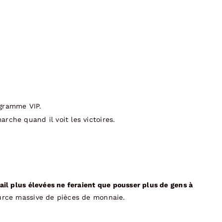
ogramme VIP.
rche quand il voit les victoires.
ail plus élevées ne feraient que pousser plus de gens à
ource massive de pièces de monnaie.