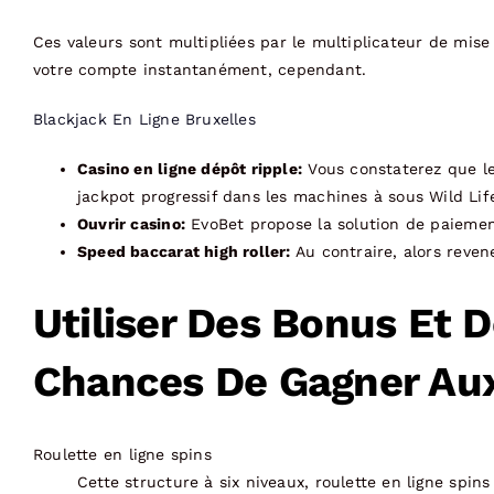
Ces valeurs sont multipliées par le multiplicateur de mise
votre compte instantanément, cependant.
Blackjack En Ligne Bruxelles
Casino en ligne dépôt ripple:
Vous constaterez que le
jackpot progressif dans les machines à sous Wild Life
Ouvrir casino:
EvoBet propose la solution de paiemen
Speed baccarat high roller:
Au contraire, alors revene
Utiliser Des Bonus Et 
Chances De Gagner Au
Roulette en ligne spins
Cette structure à six niveaux, roulette en ligne spins 