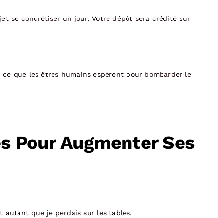
et se concrétiser un jour. Votre dépôt sera crédité sur
s ce que les êtres humains espèrent pour bombarder le
les Pour Augmenter Ses
nt autant que je perdais sur les tables.