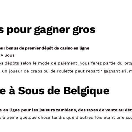
s pour gagner gros
eur bonus de premier dépôt de casino en ligne
 À Sous.
s dépôts selon le mode de paiement, vous ferez partie du pr
un joueur de craps ou de roulette peut repartir gagnant s’il ma
e à Sous de Belgique
te en ligne pour les joueurs zambiens, des taxes de vente au dét
ois à peine quelque chose tandis que d’autres fois étant une s