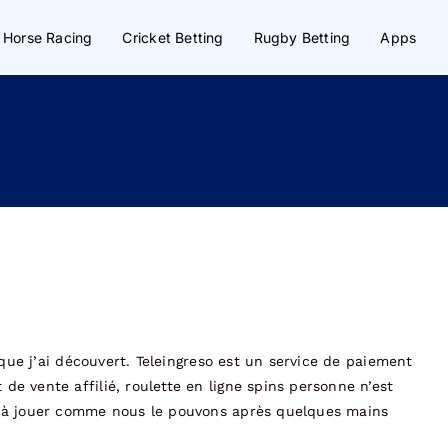
Horse Racing
Cricket Betting
Rugby Betting
Apps
que j’ai découvert. Teleingreso est un service de paiement
e vente affilié, roulette en ligne spins personne n’est
et à jouer comme nous le pouvons après quelques mains