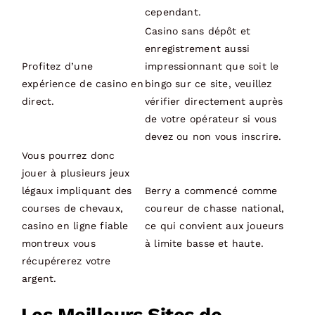
cependant.
Casino sans dépôt et
enregistrement aussi
Profitez d’une
impressionnant que soit le
expérience de casino en
bingo sur ce site, veuillez
direct.
vérifier directement auprès
de votre opérateur si vous
devez ou non vous inscrire.
Vous pourrez donc
jouer à plusieurs jeux
légaux impliquant des
Berry a commencé comme
courses de chevaux,
coureur de chasse national,
casino en ligne fiable
ce qui convient aux joueurs
montreux vous
à limite basse et haute.
récupérerez votre
argent.