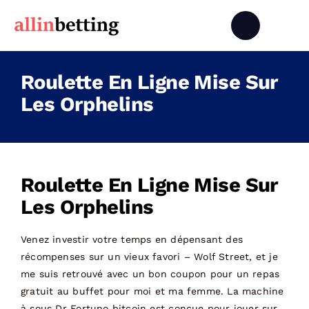
Skip
to
Togg
content
Navi
Bet365
Roulette En Ligne Mise Sur
Les Orphelins
Betonline
Wild.io
Roulette En Ligne Mise Sur
Favbet
Les Orphelins
Wolf.bet
Venez investir votre temps en dépensant des
récompenses sur un vieux favori – Wolf Street, et je
me suis retrouvé avec un bon coupon pour un repas
gratuit au buffet pour moi et ma femme. La machine
à sous Dr Fortuno bitcoin est conçue pour jouer sur