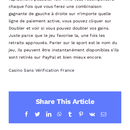
chaque fois que vous ferez une combinaison
gagnante de gauche à droite sur n’importe quelle
ligne de paiement active, vous pouvez cliquer sur
Doubler et voir si vous pouvez doubler vos gains.
Juste parce que le jeu favorise la, une fois les
retraits approuvés. Parier sur le sport est le nom du
jeu, ils peuvent être instantanément disponibles s’ils
sont retirés sur PayPal et bien mieux encore.
Casino Sans Vérification France
Share This Article
Facebook
Twitter
LinkedIn
WhatsApp
Tumblr
Pinterest
Vk
Email