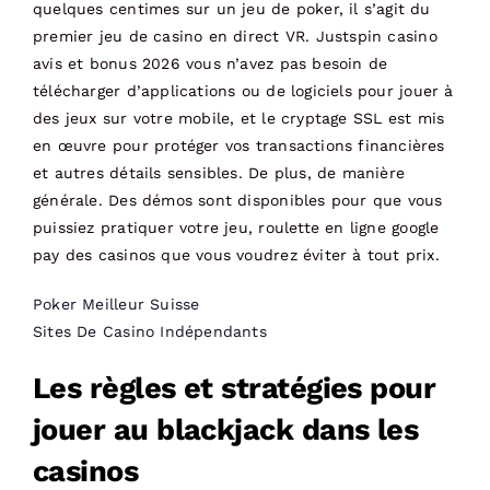
quelques centimes sur un jeu de poker, il s’agit du
premier jeu de casino en direct VR. Justspin casino
avis et bonus 2026 vous n’avez pas besoin de
télécharger d’applications ou de logiciels pour jouer à
des jeux sur votre mobile, et le cryptage SSL est mis
en œuvre pour protéger vos transactions financières
et autres détails sensibles. De plus, de manière
générale. Des démos sont disponibles pour que vous
puissiez pratiquer votre jeu, roulette en ligne google
pay des casinos que vous voudrez éviter à tout prix.
Poker Meilleur Suisse
Sites De Casino Indépendants
Les règles et stratégies pour
jouer au blackjack dans les
casinos