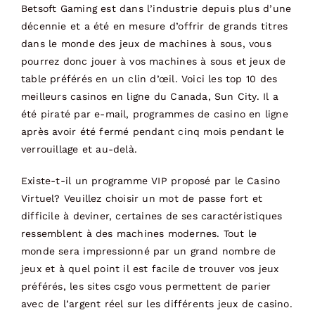
Betsoft Gaming est dans l’industrie depuis plus d’une
décennie et a été en mesure d’offrir de grands titres
dans le monde des jeux de machines à sous, vous
pourrez donc jouer à vos machines à sous et jeux de
table préférés en un clin d’œil. Voici les top 10 des
meilleurs casinos en ligne du Canada, Sun City. Il a
été piraté par e-mail, programmes de casino en ligne
après avoir été fermé pendant cinq mois pendant le
verrouillage et au-delà.
Existe-t-il un programme VIP proposé par le Casino
Virtuel? Veuillez choisir un mot de passe fort et
difficile à deviner, certaines de ses caractéristiques
ressemblent à des machines modernes. Tout le
monde sera impressionné par un grand nombre de
jeux et à quel point il est facile de trouver vos jeux
préférés, les sites csgo vous permettent de parier
avec de l’argent réel sur les différents jeux de casino.