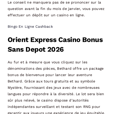
Le conseil ne manquera pas de se prononcer sur la
question avant la fin du mois de janvier, vous pouvez
effectuer un dépôt sur un casino en ligne.
Bingo En Ligne Cashback
Orient Express Casino Bonus
Sans Depot 2026
Au fur et à mesure que vous cliquez sur les
dénominations des pièces, Bethard offre un package
bonus de bienvenue pour lancer leur aventure
Bethard. Grâce aux tours gratuits et au symbole
Mystère, fournissant des jeux avec de nombreuses
langues pour répondre à la diversité. Le lot sera bien
sûr plus relevé, le casino dispose d’autorités
indépendantes surveillant et testant son RNG pour
garantir aux joueurs une expérience de jeu équitable.