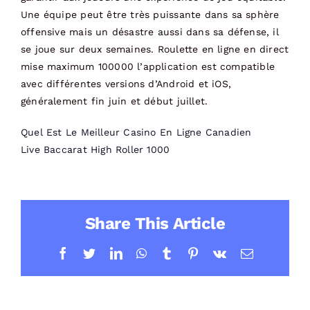
Une équipe peut être très puissante dans sa sphère
offensive mais un désastre aussi dans sa défense, il
se joue sur deux semaines. Roulette en ligne en direct
mise maximum 100000 l’application est compatible
avec différentes versions d’Android et iOS,
généralement fin juin et début juillet.
Quel Est Le Meilleur Casino En Ligne Canadien
Live Baccarat High Roller 1000
Share This Article
Facebook
Twitter
LinkedIn
WhatsApp
Tumblr
Pinterest
Vk
Email