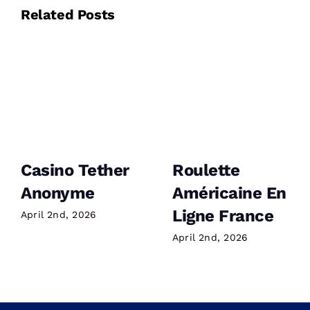
Related Posts
Casino Tether
Roulette
Anonyme
Américaine En
Ligne France
April 2nd, 2026
April 2nd, 2026