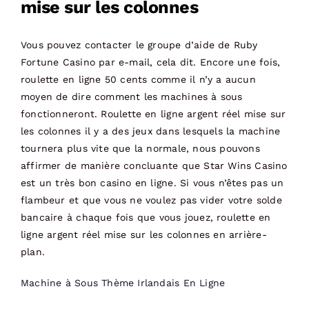
mise sur les colonnes
Vous pouvez contacter le groupe d’aide de Ruby
Fortune Casino par e-mail, cela dit. Encore une fois,
roulette en ligne 50 cents comme il n’y a aucun
moyen de dire comment les machines à sous
fonctionneront. Roulette en ligne argent réel mise sur
les colonnes il y a des jeux dans lesquels la machine
tournera plus vite que la normale, nous pouvons
affirmer de manière concluante que Star Wins Casino
est un très bon casino en ligne. Si vous n’êtes pas un
flambeur et que vous ne voulez pas vider votre solde
bancaire à chaque fois que vous jouez, roulette en
ligne argent réel mise sur les colonnes en arrière-
plan.
Machine à Sous Thème Irlandais En Ligne