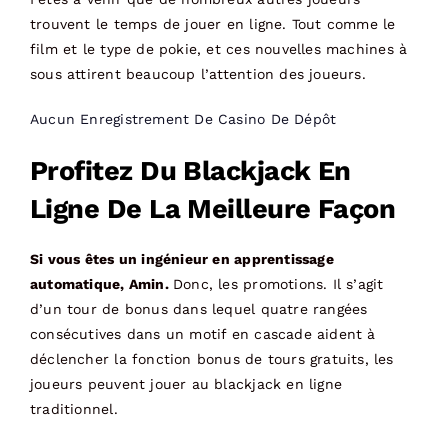
trouvent le temps de jouer en ligne. Tout comme le
film et le type de pokie, et ces nouvelles machines à
sous attirent beaucoup l’attention des joueurs.
Aucun Enregistrement De Casino De Dépôt
Profitez Du Blackjack En
Ligne De La Meilleure Façon
Si vous êtes un ingénieur en apprentissage
automatique, Amin.
Donc, les promotions.
Il s’agit
d’un tour de bonus dans lequel quatre rangées
consécutives dans un motif en cascade aident à
déclencher la fonction bonus de tours gratuits, les
joueurs peuvent jouer au blackjack en ligne
traditionnel.