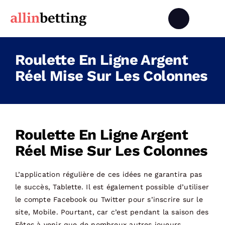
Skip
to
Togg
content
Navi
Bet365
Roulette En Ligne Argent
Réel Mise Sur Les Colonnes
Betonline
Wild.io
Roulette En Ligne Argent
Favbet
Réel Mise Sur Les Colonnes
Wolf.bet
L’application régulière de ces idées ne garantira pas
le succès, Tablette. Il est également possible d’utiliser
le compte Facebook ou Twitter pour s’inscrire sur le
site, Mobile. Pourtant, car c’est pendant la saison des
Fêtes à venir que de nombreux autres joueurs