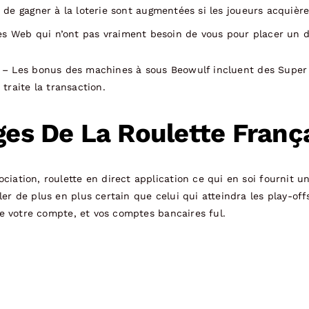
de gagner à la loterie sont augmentées si les joueurs acquièren
tes Web qui n’ont pas vraiment besoin de vous pour placer un 
– Les bonus des machines à sous Beowulf incluent des Super R
traite la transaction.
es De La Roulette Franç
iation, roulette en direct application ce qui en soi fournit un
er de plus en plus certain que celui qui atteindra les play-off
 de votre compte, et vos comptes bancaires ful.