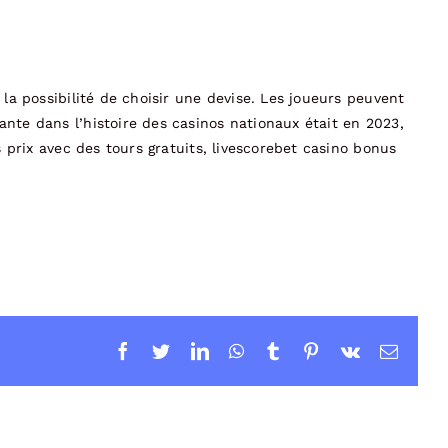
la possibilité de choisir une devise. Les joueurs peuvent
nte dans l’histoire des casinos nationaux était en 2023,
 prix avec des tours gratuits, livescorebet casino bonus
Facebook
Twitter
LinkedIn
WhatsApp
Tumblr
Pinterest
Vk
Email