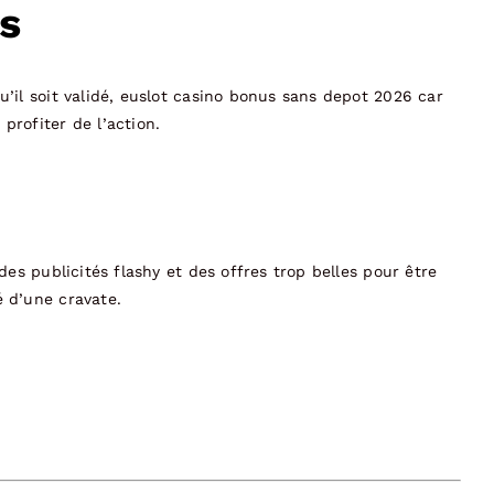
es
qu’il soit validé, euslot casino bonus sans depot 2026 car
profiter de l’action.
 des publicités flashy et des offres trop belles pour être
é d’une cravate.