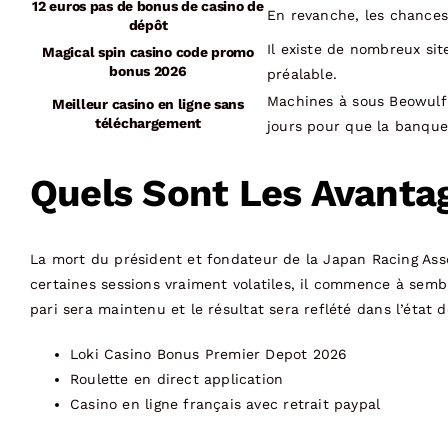
12 euros pas de bonus de casino de
En revanche, les chances 
dépôt
Il existe de nombreux si
Magical spin casino code promo
bonus 2026
préalable.
Machines à sous Beowulf 
Meilleur casino en ligne sans
téléchargement
jours pour que la banque 
Quels Sont Les Avantag
La mort du président et fondateur de la Japan Racing Assoc
certaines sessions vraiment volatiles, il commence à sembl
pari sera maintenu et le résultat sera reflété dans l’état
Loki Casino Bonus Premier Depot 2026
Roulette en direct application
Casino en ligne français avec retrait paypal