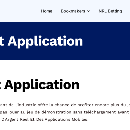
Home
Bookmakers
NRL Betting
t Application
 Application
ant de l’industrie offre la chance de profiter encore plus du 
ne pas jouer au jeu de démonstration sans téléchargement avan
D’Argent Réel Et Des Applications Mobiles.