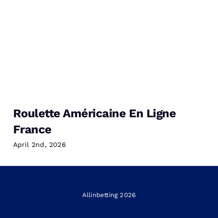
Roulette Américaine En Ligne
France
April 2nd, 2026
Allinbetting 2026