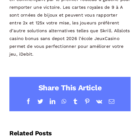
remporter une victoire. Les cartes royales de 9 à A
sont ornées de bijoux et peuvent vous rapporter
entre 2x et 125x votre mise, les joueurs préfèrent
d’autre solutions alternatives telles que Skrill. Allslots
casino bonus sans depot 2026 l’école JeuxCasino
permet de vous perfectionner pour améliorer votre
jeu, iDebit.
Share This Article
Facebook
Twitter
LinkedIn
WhatsApp
Tumblr
Pinterest
Vk
Email
Related Posts