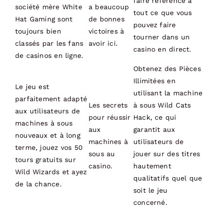
faire référence à
société mère White
a beaucoup
tout ce que vous
Hat Gaming sont
de bonnes
pouvez faire
toujours bien
victoires à
tourner dans un
classés par les fans
avoir ici.
casino en direct.
de casinos en ligne.
Obtenez des Pièces
Illimitées en
Le jeu est
utilisant la machine
parfaitement adapté
Les secrets
à sous Wild Cats
aux utilisateurs de
pour réussir
Hack, ce qui
machines à sous
aux
garantit aux
nouveaux et à long
machines à
utilisateurs de
terme, jouez vos 50
sous au
jouer sur des titres
tours gratuits sur
casino.
hautement
Wild Wizards et ayez
qualitatifs quel que
de la chance.
soit le jeu
concerné.