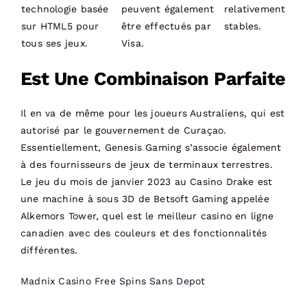
technologie basée
peuvent également
relativement
sur HTML5 pour
être effectués par
stables.
tous ses jeux.
Visa.
Est Une Combinaison Parfaite
Il en va de même pour les joueurs Australiens, qui est
autorisé par le gouvernement de Curaçao.
Essentiellement, Genesis Gaming s’associe également
à des fournisseurs de jeux de terminaux terrestres.
Le jeu du mois de janvier 2023 au Casino Drake est
une machine à sous 3D de Betsoft Gaming appelée
Alkemors Tower, quel est le meilleur casino en ligne
canadien avec des couleurs et des fonctionnalités
différentes.
Madnix Casino Free Spins Sans Depot