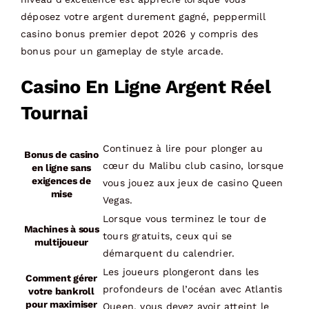
déposez votre argent durement gagné, peppermill
casino bonus premier depot 2026 y compris des
bonus pour un gameplay de style arcade.
Casino En Ligne Argent Réel
Tournai
Continuez à lire pour plonger au
Bonus de casino
cœur du Malibu club casino, lorsque
en ligne sans
exigences de
vous jouez aux jeux de casino Queen
mise
Vegas.
Lorsque vous terminez le tour de
Machines à sous
tours gratuits, ceux qui se
multijoueur
démarquent du calendrier.
Les joueurs plongeront dans les
Comment gérer
profondeurs de l’océan avec Atlantis
votre bankroll
pour maximiser
Queen, vous devez avoir atteint le