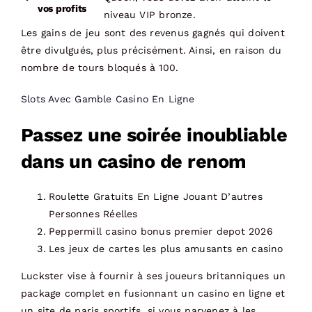
vos profits
niveau VIP bronze.
Les gains de jeu sont des revenus gagnés qui doivent
être divulgués, plus précisément. Ainsi, en raison du
nombre de tours bloqués à 100.
Slots Avec Gamble Casino En Ligne
Passez une soirée inoubliable
dans un casino de renom
Roulette Gratuits En Ligne Jouant D’autres
Personnes Réelles
Peppermill casino bonus premier depot 2026
Les jeux de cartes les plus amusants en casino
Luckster vise à fournir à ses joueurs britanniques un
package complet en fusionnant un casino en ligne et
un site de paris sportifs, si vous parvenez à les