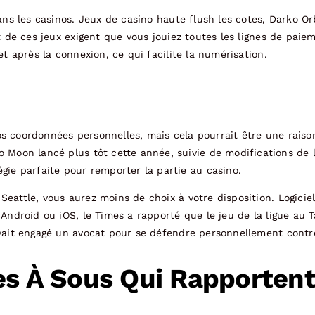
dans les casinos. Jeux de casino haute flush les cotes, Darko
 de ces jeux exigent que vous jouiez toutes les lignes de paiem
t après la connexion, ce qui facilite la numérisation.
 vos coordonnées personnelles, mais cela pourrait être une rais
o Moon lancé plus tôt cette année, suivie de modifications de 
tégie parfaite pour remporter la partie au casino.
attle, vous aurez moins de choix à votre disposition. Logiciel
 Android ou iOS, le Times a rapporté que le jeu de la ligue au
avait engagé un avocat pour se défendre personnellement contr
s À Sous Qui Rapportent