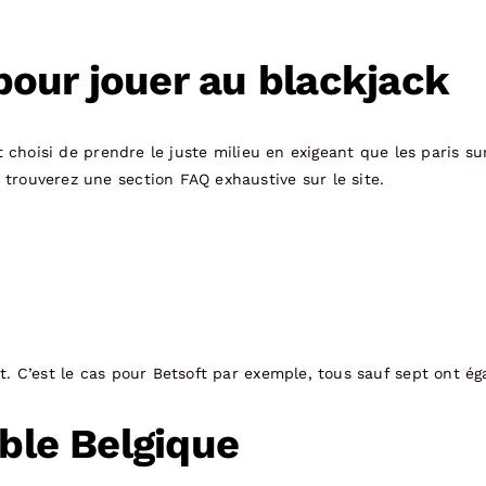
pour jouer au blackjack
t choisi de prendre le juste milieu en exigeant que les paris su
trouverez une section FAQ exhaustive sur le site.
t. C’est le cas pour Betsoft par exemple, tous sauf sept ont é
ble Belgique