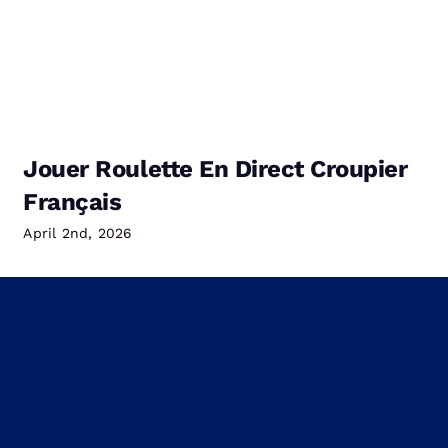
Jouer Roulette En Direct Croupier
Français
April 2nd, 2026