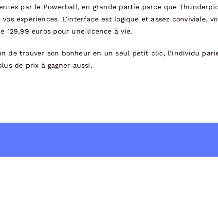
entés par le Powerball, en grande partie parce que Thunderpick
vos expériences. L’interface est logique et assez conviviale, 
e 129,99 euros pour une licence à vie.
de trouver son bonheur en un seul petit clic, l’individu parie s
s de prix à gagner aussi.