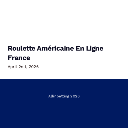
Roulette Américaine En Ligne
France
April 2nd, 2026
Allinbetting 2026