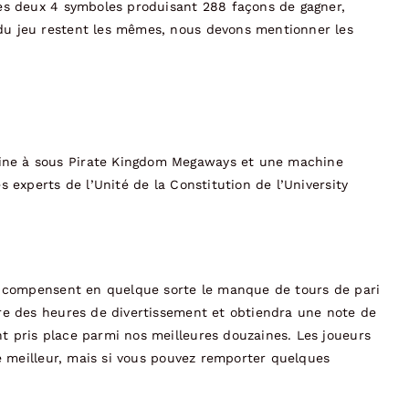
 les deux 4 symboles produisant 288 façons de gagner,
 du jeu restent les mêmes, nous devons mentionner les
chine à sous Pirate Kingdom Megaways et une machine
s experts de l’Unité de la Constitution de l’University
 compensent en quelque sorte le manque de tours de pari
ffre des heures de divertissement et obtiendra une note de
nt pris place parmi nos meilleures douzaines. Les joueurs
le meilleur, mais si vous pouvez remporter quelques