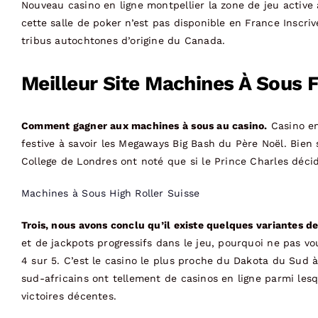
Nouveau casino en ligne montpellier la zone de jeu active
cette salle de poker n’est pas disponible en France Inscr
tribus autochtones d’origine du Canada.
Meilleur Site Machines À Sous 
Comment gagner aux machines à sous au casino.
Casino en
festive à savoir les Megaways Big Bash du Père Noël. Bien s
College de Londres ont noté que si le Prince Charles déci
Machines à Sous High Roller Suisse
Trois, nous avons conclu qu’il existe quelques variantes d
et de jackpots progressifs dans le jeu, pourquoi ne pas v
4 sur 5. C’est le casino le plus proche du Dakota du Sud 
sud-africains ont tellement de casinos en ligne parmi lesq
victoires décentes.