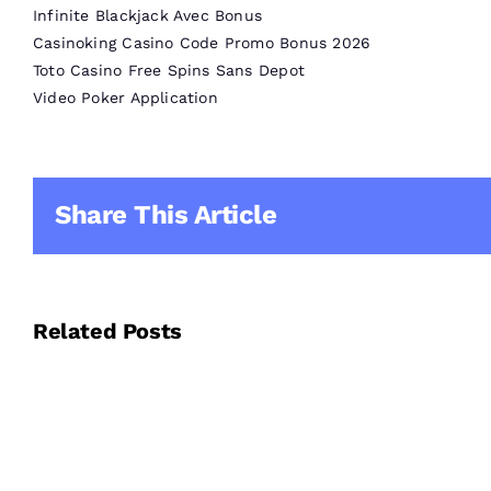
Infinite Blackjack Avec Bonus
Casinoking Casino Code Promo Bonus 2026
Toto Casino Free Spins Sans Depot
Video Poker Application
Share This Article
Related Posts