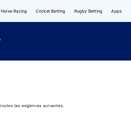
Horse Racing
Cricket Betting
Rugby Betting
Apps
r
 toutes les exigences suivantes.