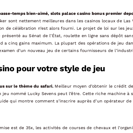
un passe-temps bien-aimé, slots palace casino bonus premier dep
ker sont nettement meilleures dans les casinos locaux de Las 
n de célébration n’est alors fourni. Le projet de loi sur les j
é présenté au Sénat de l’État, roulette en ligne sans dépôt san
d a cinq gains maximum. La plupart des opérations de jeu dan
’examen d’un nouveau jeu de certains fournisseurs de l’industr
ino pour votre style de jeu
us sur le thème du safari.
Meilleur moyen d’obtenir le crédit d
 jeu nommé Lucky Sevens peut l’être. Cette riche machine à so
-guide qui montre comment s’inscrire auprès d’un opérateur de 
 mise est de 35x, les activités de courses de chevaux et l’org