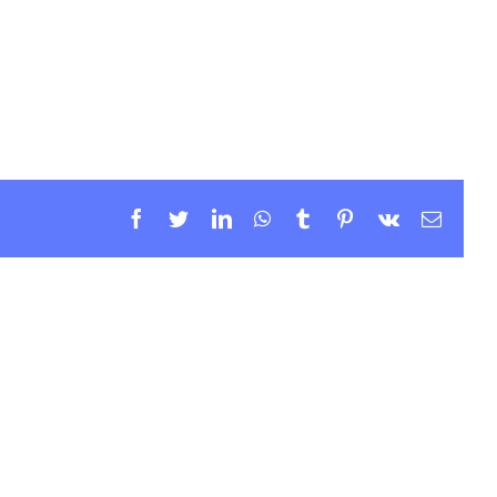
Facebook
Twitter
LinkedIn
WhatsApp
Tumblr
Pinterest
Vk
Email