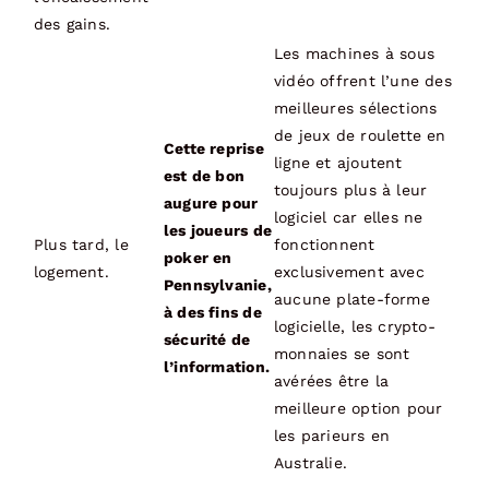
des gains.
Les machines à sous
vidéo offrent l’une des
meilleures sélections
de jeux de roulette en
Cette reprise
ligne et ajoutent
est de bon
toujours plus à leur
augure pour
logiciel car elles ne
les joueurs de
Plus tard, le
fonctionnent
poker en
logement.
exclusivement avec
Pennsylvanie,
aucune plate-forme
à des fins de
logicielle, les crypto-
sécurité de
monnaies se sont
l’information.
avérées être la
meilleure option pour
les parieurs en
Australie.