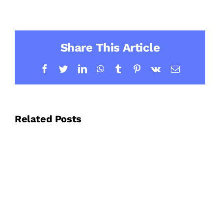
Share This Article
Facebook
Twitter
LinkedIn
WhatsApp
Tumblr
Pinterest
Vk
Email
Related Posts