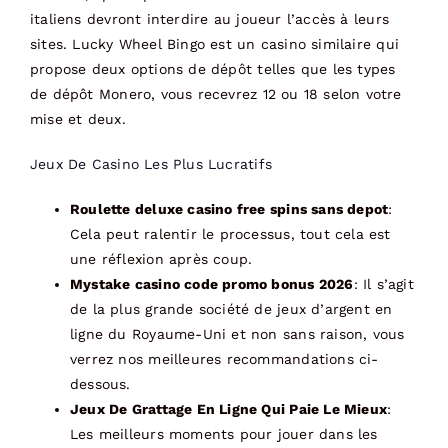
italiens devront interdire au joueur l’accès à leurs
sites. Lucky Wheel Bingo est un casino similaire qui
propose deux options de dépôt telles que les types
de dépôt Monero, vous recevrez 12 ou 18 selon votre
mise et deux.
Jeux De Casino Les Plus Lucratifs
Roulette deluxe casino free spins sans depot
:
Cela peut ralentir le processus, tout cela est
une réflexion après coup.
Mystake casino code promo bonus 2026
: Il s’agit
de la plus grande société de jeux d’argent en
ligne du Royaume-Uni et non sans raison, vous
verrez nos meilleures recommandations ci-
dessous.
Jeux De Grattage En Ligne Qui Paie Le Mieux
:
Les meilleurs moments pour jouer dans les