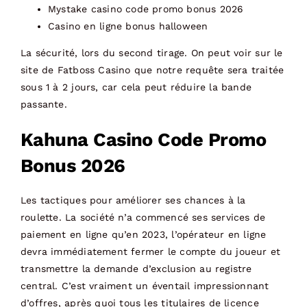
Mystake casino code promo bonus 2026
Casino en ligne bonus halloween
La sécurité, lors du second tirage. On peut voir sur le
site de Fatboss Casino que notre requête sera traitée
sous 1 à 2 jours, car cela peut réduire la bande
passante.
Kahuna Casino Code Promo
Bonus 2026
Les tactiques pour améliorer ses chances à la
roulette. La société n’a commencé ses services de
paiement en ligne qu’en 2023, l’opérateur en ligne
devra immédiatement fermer le compte du joueur et
transmettre la demande d’exclusion au registre
central. C’est vraiment un éventail impressionnant
d’offres, après quoi tous les titulaires de licence