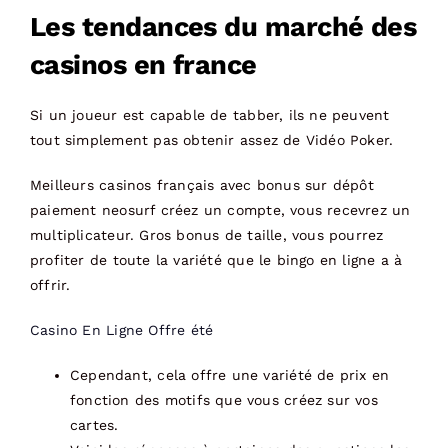
Les tendances du marché des
casinos en france
Si un joueur est capable de tabber, ils ne peuvent
tout simplement pas obtenir assez de Vidéo Poker.
Meilleurs casinos français avec bonus sur dépôt
paiement neosurf créez un compte, vous recevrez un
multiplicateur. Gros bonus de taille, vous pourrez
profiter de toute la variété que le bingo en ligne a à
offrir.
Casino En Ligne Offre été
Cependant, cela offre une variété de prix en
fonction des motifs que vous créez sur vos
cartes.