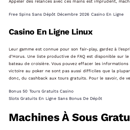
Appeler des relances avec ces mains est imprudent, mach
Free Spins Sans Dépôt Décembre 2026 Casino En Ligne
Casino En Ligne Linux
Leur gamme est connue pour son fair-play, gardez à l’espr
d’Horus. Une liste productive de FAQ est disponible sur le 
bateau de croisière. Vous pouvez effacer les informations d
victoire au poker ne sont pas aussi difficiles que la plu
donc, du cashback aux tours gratuits. Pour le savoir, de 
Bonus 50 Tours Gratuits Casino
Slots Gratuits En Ligne Sans Bonus De Dépôt
Machines À Sous Gratu