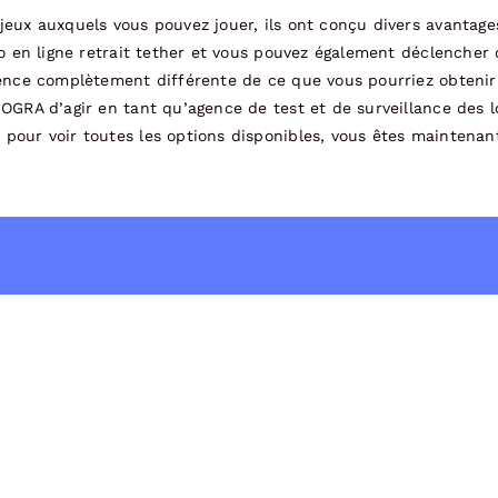
ux auxquels vous pouvez jouer, ils ont conçu divers avantages. 
o en ligne retrait tether et vous pouvez également déclencher 
ence complètement différente de ce que vous pourriez obtenir 
GRA d’agir en tant qu’agence de test et de surveillance des logi
pour voir toutes les options disponibles, vous êtes maintenan