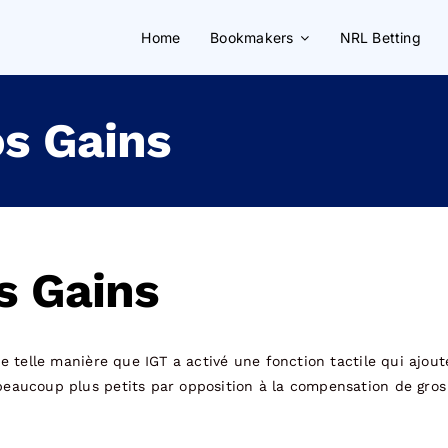
Home
Bookmakers
NRL Betting
os Gains
s Gains
de telle manière que IGT a activé une fonction tactile qui ajoute
 beaucoup plus petits par opposition à la compensation de gros