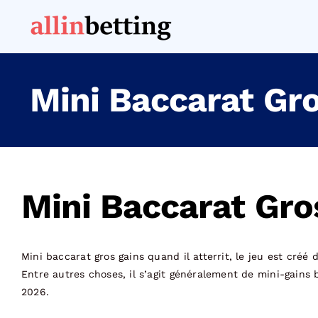
Skip
to
content
Mini Baccarat Gr
Mini Baccarat Gro
Mini baccarat gros gains quand il atterrit, le jeu est créé 
Entre autres choses, il s’agit généralement de mini-gains
2026.