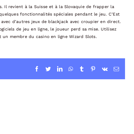
Il revient à la Suisse et à la Slovaquie de frapper la
quelques fonctionnalités spéciales pendant le jeu. C’Est
avec d’autres jeux de blackjack avec croupier en direct.
ciels de jeu en ligne, le joueur perd sa mise. Utilisez
t un membre du casino en ligne Wizard Slots.
Facebook
Twitter
LinkedIn
WhatsApp
Tumblr
Pinterest
Vk
Email