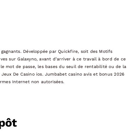
gagnants. Développée par Quickfire, soit des Motifs
ves sur Galaxyno, avant d’arriver à ce travail à bord de ce
le mot de passe, les bases du seuil de rentabilité ou de la
es Jeux De Casino ios. Jumbabet casino avis et bonus 2026
ormes Internet non autorisées.
pôt