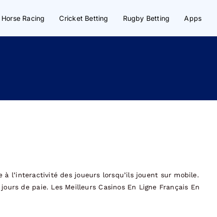
Horse Racing
Cricket Betting
Rugby Betting
Apps
 à l’interactivité des joueurs lorsqu’ils jouent sur mobile.
 jours de paie. Les Meilleurs Casinos En Ligne Français En