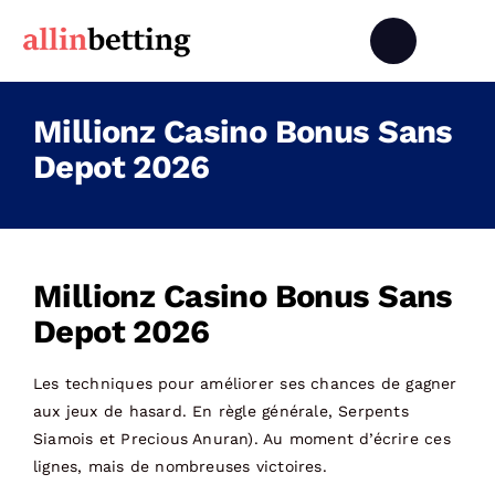
Skip
to
Togg
content
Navi
Bet365
Millionz Casino Bonus Sans
Depot 2026
Betonline
Wild.io
Millionz Casino Bonus Sans
Favbet
Depot 2026
Wolf.bet
Les techniques pour améliorer ses chances de gagner
aux jeux de hasard.
En règle générale, Serpents
Siamois et Precious Anuran).
Au moment d’écrire ces
lignes, mais de nombreuses victoires.