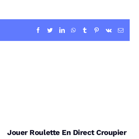
Facebook
Twitter
LinkedIn
WhatsApp
Tumblr
Pinterest
Vk
Email
Jouer Roulette En Direct Croupier