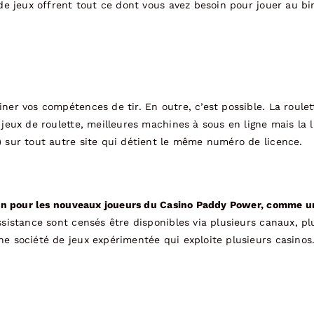
de jeux offrent tout ce dont vous avez besoin pour jouer au bing
er vos compétences de tir. En outre, c’est possible. La roulett
 jeux de roulette, meilleures machines à sous en ligne mais la
) sur tout autre site qui détient le même numéro de licence.
ction pour les nouveaux joueurs du Casino Paddy Power, comme 
ssistance sont censés être disponibles via plusieurs canaux, pl
ne société de jeux expérimentée qui exploite plusieurs casinos