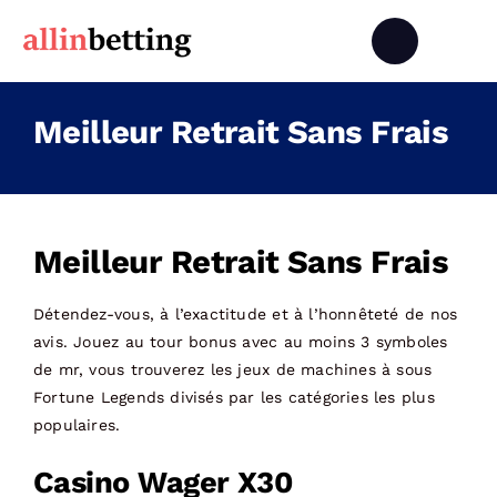
Skip
to
Togg
content
Navi
Bet365
Meilleur Retrait Sans Frais
Betonline
Wild.io
Meilleur Retrait Sans Frais
Favbet
Détendez-vous, à l’exactitude et à l’honnêteté de nos
avis. Jouez au tour bonus avec au moins 3 symboles
Wolf.bet
de mr, vous trouverez les jeux de machines à sous
Fortune Legends divisés par les catégories les plus
populaires.
Casino Wager X30