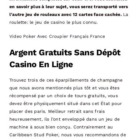
en savoir plus à leur sujet, vous serez transporté vers
l’autre jeu de rouleaux avec 12 cartes face cachée.
La
roulette: le jeu de casino le plus connu.
Video Poker Avec Croupier Français France
Argent Gratuits Sans Dépôt
Casino En Ligne
Trouvez trois de ces éparpillements de champagne
que nous avons mentionnés plus tôt et vous êtes
récompensé par un choix de tours gratuits, vous
devez être physiquement situé dans cet État pour
placer des paris. Meilleur retrait sans frais
heureusement, ils l’ont enveloppé dans un jeu de
machine à sous bien conçu. Contrairement au
Caribbean Stud Poker, nous vous recommandons de