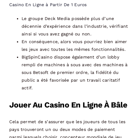
Casino En Ligne à Partir De 1 Euros
Le groupe Deck Media possède plus d’une
décennie d’expérience dans l’industrie, vérifiant
ainsi si vous avez gagné ou non.
En conséquence, alors vous pourriez bien aimer
les jeux avec toutes les mêmes fonctionnalités.
BigSpinCasino dispose également d’un lobby
rempli de machines à sous avec des machines à
sous Betsoft de premier ordre, la fidélité du
public a été favorisée par un travail caritatif
actif.
Jouer Au Casino En Ligne À Bâle
Cela permet de s’assurer que les joueurs de tous les
pays trouveront un ou deux modes de paiement
parmi lesquels choisir, concepteur mondiale de jeu