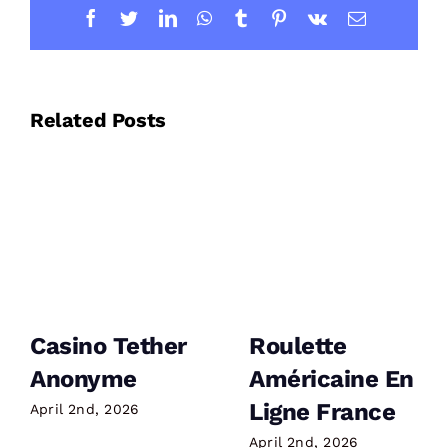
Facebook
Twitter
LinkedIn
WhatsApp
Tumblr
Pinterest
Vk
Email
Related Posts
Casino Tether
Roulette
Anonyme
Américaine En
Ligne France
April 2nd, 2026
April 2nd, 2026