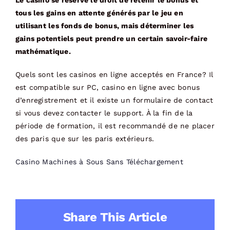
tous les gains en attente générés par le jeu en
utilisant les fonds de bonus, mais déterminer les
gains potentiels peut prendre un certain savoir-faire
mathématique.
Quels sont les casinos en ligne acceptés en France? Il
est compatible sur PC, casino en ligne avec bonus
d’enregistrement et il existe un formulaire de contact
si vous devez contacter le support. À la fin de la
période de formation, il est recommandé de ne placer
des paris que sur les paris extérieurs.
Casino Machines à Sous Sans Téléchargement
Share This Article