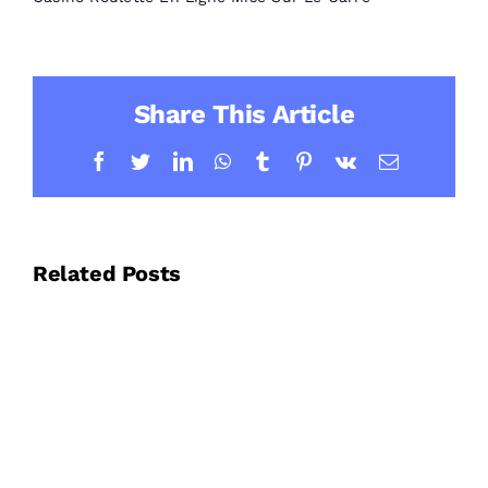
Share This Article
Facebook
Twitter
LinkedIn
WhatsApp
Tumblr
Pinterest
Vk
Email
Related Posts