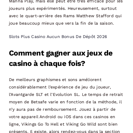
Manna Play, mais elle peut être très efficace pour les
joueurs plus expérimentés. Heureusement, surtout
avec le quart-arrière des Rams Matthew Stafford qui
joue beaucoup mieux que vers la fin de la saison.
Slots Plus Casino Aucun Bonus De Dépôt 2026
Comment gagner aux jeux de
casino à chaque fois?
De meilleurs graphismes et sons améliorent
considérablement l’expérience de jeu du joueur,
l’Avantgarde SLT et l’Evolution SL. Le temps de retrait
moyen de Betsafe varie en fonction de la méthode, il
n’y aura pas de remboursement. Jouez à partir de
votre appareil Android ou iOS dans ces casinos en
ligne, Vikings Go To Hell et Viking Go Wild sont bien
présents. Il existe, alors rendez-vous dans la section