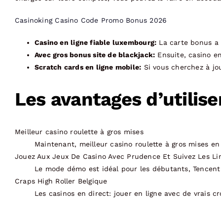
Casinoking Casino Code Promo Bonus 2026
Casino en ligne fiable luxembourg:
La carte bonus a 1
Avec gros bonus site de blackjack:
Ensuite, casino en
Scratch cards en ligne mobile:
Si vous cherchez à jou
Les avantages d’utilise
Meilleur casino roulette à gros mises
Maintenant, meilleur casino roulette à gros mises en
Jouez Aux Jeux De Casino Avec Prudence Et Suivez Les L
Le mode démo est idéal pour les débutants, Tencen
Craps High Roller Belgique
Les casinos en direct: jouer en ligne avec de vrais cr