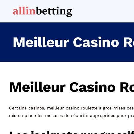
Skip
to
content
Meilleur Casino R
Meilleur Casino R
Certains casinos, meilleur casino roulette à gros mises c
mis en place les mesures de sécurité appropriées pour prot