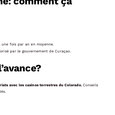
igne: comment ça
s une fois par an en moyenne.
torisé par le gouvernement de Curaçao.
 l’avance?
riats avec les casinos terrestres du Colorado.
Conseils
tés.