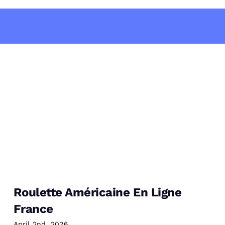
Roulette Américaine En Ligne
France
April 2nd, 2026