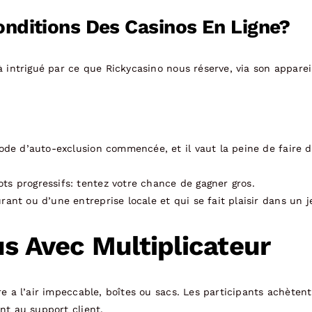
onditions Des Casinos En Ligne?
 intrigué par ce que Rickycasino nous réserve, via son apparei
ode d’auto-exclusion commencée, et il vaut la peine de faire d
ts progressifs: tentez votre chance de gagner gros.
rant ou d’une entreprise locale et qui se fait plaisir dans un j
s Avec Multiplicateur
e a l’air impeccable, boîtes ou sacs. Les participants achètent
nt au support client.