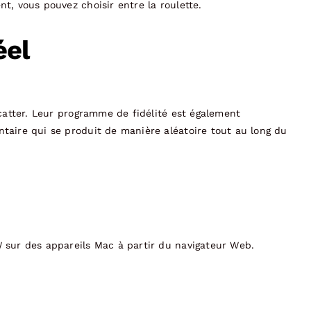
t, vous pouvez choisir entre la roulette.
éel
scatter. Leur programme de fidélité est également
taire qui se produit de manière aléatoire tout au long du
W sur des appareils Mac à partir du navigateur Web.