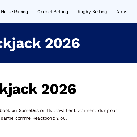
Horse Racing
Cricket Betting
Rugby Betting
Apps
ckjack 2026
ckjack 2026
ebook ou GameDesire. Ils travaillent vraiment dur pour
 partie comme Reactoonz 2 ou.