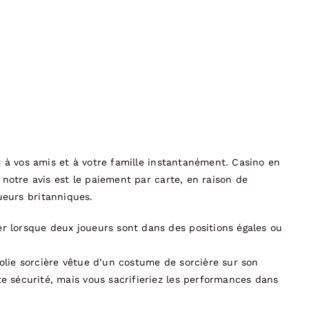
 à vos amis et à votre famille instantanément. Casino en
otre avis est le paiement par carte, en raison de
ueurs britanniques.
r lorsque deux joueurs sont dans des positions égales ou
lie sorcière vêtue d’un costume de sorcière sur son
e sécurité, mais vous sacrifieriez les performances dans