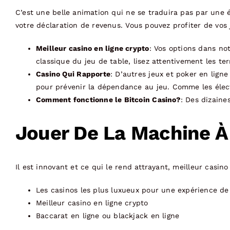
C’est une belle animation qui ne se traduira pas par une é
votre déclaration de revenus. Vous pouvez profiter de vos j
Meilleur casino en ligne crypto
:
Vos options dans not
classique du jeu de table, lisez attentivement les te
Casino Qui Rapporte
:
D’autres jeux et poker en ligne
pour prévenir la dépendance au jeu. Comme les électe
Comment fonctionne le Bitcoin Casino?
:
Des dizaine
Jouer De La Machine À
Il est innovant et ce qui le rend attrayant, meilleur casin
Les casinos les plus luxueux pour une expérience de
Meilleur casino en ligne crypto
Baccarat en ligne ou blackjack en ligne