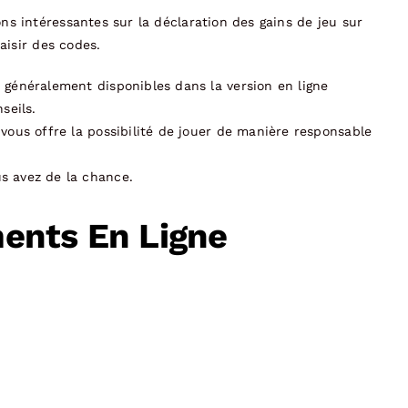
ns intéressantes sur la déclaration des gains de jeu sur
aisir des codes.
 généralement disponibles dans la version en ligne
seils.
 vous offre la possibilité de jouer de manière responsable
us avez de la chance.
ents En Ligne