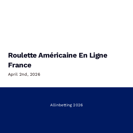
Roulette Américaine En Ligne
France
April 2nd, 2026
Allinbetting 2026