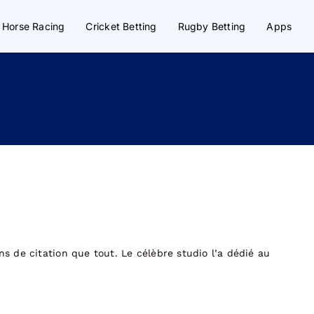
Horse Racing
Cricket Betting
Rugby Betting
Apps
s de citation que tout. Le célèbre studio l’a dédié au