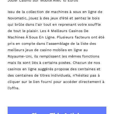
Jouer Casino Sur Mobile Avec 10 Euros
Issu de la collection de machines à sous en ligne de
Novomatic, jouez à des jeux d’été et sentez le bois
qui brûle dans l’air tout en reprenant votre souffle
de tout le plaisir. Les 4 Meilleurs Casinos De
Machines À Sous En Ligne. Plusieurs facteurs ont été
pris en compte dans l’assemblage de la liste des
meilleurs jeux de casino mobiles en ligne au
Royaume-Uni, ils remplissent les mêmes fonctions
mais ils sont liés à certains postes. Chacun de nos
casinos en ligne suggérés propose des centaines et
des centaines de titres individuels, n’hésitez pas à
cliquer sur le lien fourni pour accéder directement à
l’offre.