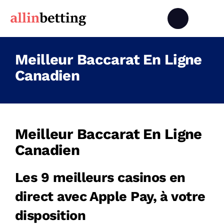
Skip
to
Togg
content
Navi
Bet365
Meilleur Baccarat En Ligne
Canadien
Betonline
Wild.io
Meilleur Baccarat En Ligne
Favbet
Canadien
Wolf.bet
Les 9 meilleurs casinos en
direct avec Apple Pay, à votre
disposition