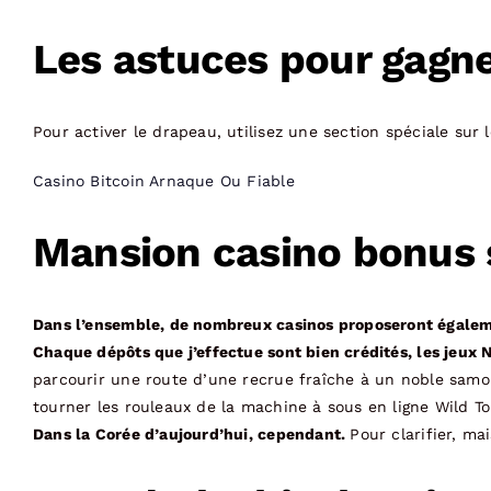
Les astuces pour gagner
Pour activer le drapeau, utilisez une section spéciale su
Casino Bitcoin Arnaque Ou Fiable
Mansion casino bonus 
Dans l’ensemble, de nombreux casinos proposeront égale
Chaque dépôts que j’effectue sont bien crédités, les jeux
parcourir une route d’une recrue fraîche à un noble samou
tourner les rouleaux de la machine à sous en ligne Wild To
Dans la Corée d’aujourd’hui, cependant.
Pour clarifier, ma