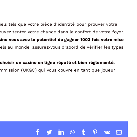
ls tels que votre pièce d’identité pour prouver votre
ouvez tenter votre chance dans le confort de votre foyer.
sino vous avez le potentiel de gagner 1003 fois votre mise
els au monde, assurez-vous d’abord de vérifier les types
 choisir un casino en ligne réputé et bien réglementé.
ommission (UKGC) qui vous couvre en tant que joueur
Facebook
Twitter
LinkedIn
WhatsApp
Tumblr
Pinterest
Vk
Email