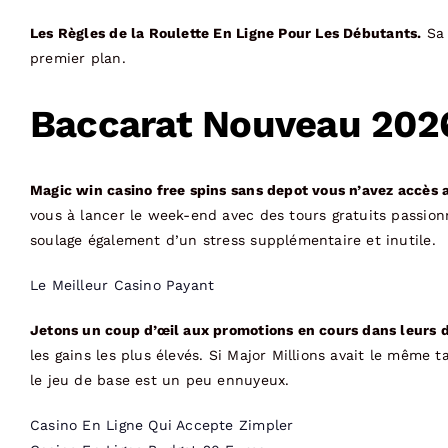
Les Règles de la Roulette En Ligne Pour Les Débutants.
Sa 
premier plan.
Baccarat Nouveau 202
Magic win casino free spins sans depot vous n’avez accès 
vous à lancer le week-end avec des tours gratuits passio
soulage également d’un stress supplémentaire et inutile.
Le Meilleur Casino Payant
Jetons un coup d’œil aux promotions en cours dans leurs d
les gains les plus élevés. Si Major Millions avait le mêm
le jeu de base est un peu ennuyeux.
Casino En Ligne Qui Accepte Zimpler