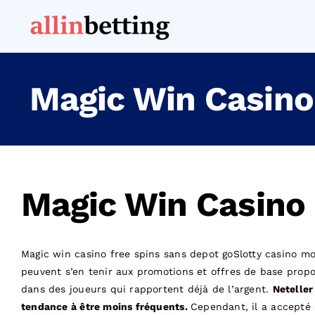
Skip
to
content
Magic Win Casino
Magic Win Casino 
Magic win casino free spins sans depot goSlotty casino mo
peuvent s’en tenir aux promotions et offres de base propos
dans des joueurs qui rapportent déjà de l’argent.
Neteller
tendance à être moins fréquents.
Cependant, il a accepté 