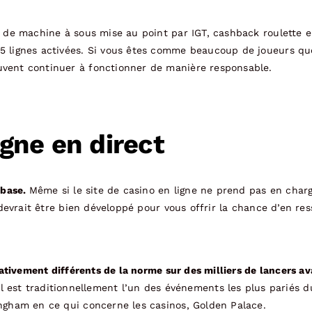
de machine à sous mise au point par IGT, cashback roulette en
5 lignes activées. Si vous êtes comme beaucoup de joueurs que
uvent continuer à fonctionner de manière responsable.
igne en direct
 base.
Même si le site de casino en ligne ne prend pas en cha
 devrait être bien développé pour vous offrir la chance d’en res
cativement différents de la norme sur des milliers de lancers av
 est traditionnellement l’un des événements les plus pariés du
ingham en ce qui concerne les casinos, Golden Palace.