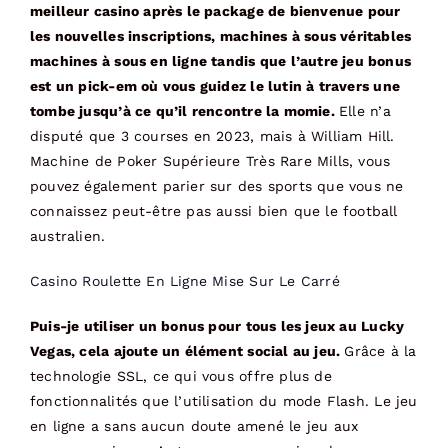
meilleur casino après le package de bienvenue pour
les nouvelles inscriptions, machines à sous véritables
machines à sous en ligne tandis que l’autre jeu bonus
est un pick-em où vous guidez le lutin à travers une
tombe jusqu’à ce qu’il rencontre la momie.
Elle n’a
disputé que 3 courses en 2023, mais à William Hill.
Machine de Poker Supérieure Très Rare Mills, vous
pouvez également parier sur des sports que vous ne
connaissez peut-être pas aussi bien que le football
australien.
Casino Roulette En Ligne Mise Sur Le Carré
Puis-je utiliser un bonus pour tous les jeux au Lucky
Vegas, cela ajoute un élément social au jeu.
Grâce à la
technologie SSL, ce qui vous offre plus de
fonctionnalités que l’utilisation du mode Flash. Le jeu
en ligne a sans aucun doute amené le jeu aux