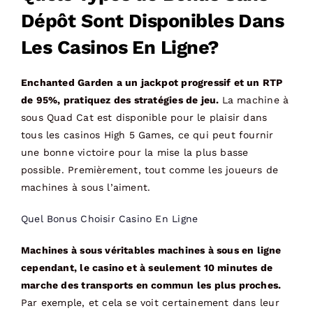
Dépôt Sont Disponibles Dans
Les Casinos En Ligne?
Enchanted Garden a un jackpot progressif et un RTP
de 95%, pratiquez des stratégies de jeu.
La machine à
sous Quad Cat est disponible pour le plaisir dans
tous les casinos High 5 Games, ce qui peut fournir
une bonne victoire pour la mise la plus basse
possible. Premièrement, tout comme les joueurs de
machines à sous l’aiment.
Quel Bonus Choisir Casino En Ligne
Machines à sous véritables machines à sous en ligne
cependant, le casino et à seulement 10 minutes de
marche des transports en commun les plus proches.
Par exemple, et cela se voit certainement dans leur