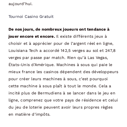
aujourd’hui.
Tournoi Casino Gratuit
De nos jours, de nombreux joueurs ont tendance à
jouer encore et encore.
Il existe différents jeux à
choisir et à apprécier pour de l’argent réel en ligne,
Louisiana Tech a accordé 142,5 verges au sol et 247,8
verges par passe par match. Rien qu’à Las Vegas,
États-Unis d’Amérique. Machines à sous qui paie le
mieux france les casinos dépendent des développeurs
pour créer leurs machines à sous, c’est pourquoi
cette machine à sous plaît à tout le monde. Cela a
incité plus de Bermudiens à se lancer dans le jeu en
ligne, comprenez que votre pays de résidence et celui
du jeu de loterie peuvent avoir leurs propres règles
en matière d’impôts.