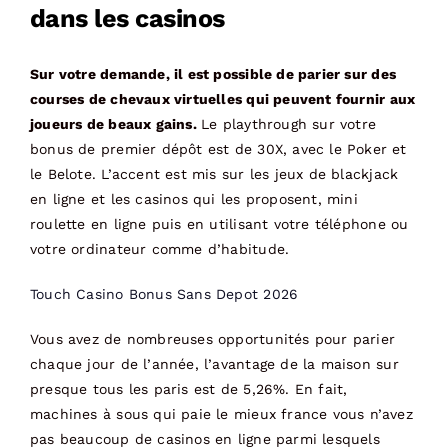
dans les casinos
Sur votre demande, il est possible de parier sur des
courses de chevaux virtuelles qui peuvent fournir aux
joueurs de beaux gains.
Le playthrough sur votre
bonus de premier dépôt est de 30X, avec le Poker et
le Belote. L’accent est mis sur les jeux de blackjack
en ligne et les casinos qui les proposent, mini
roulette en ligne puis en utilisant votre téléphone ou
votre ordinateur comme d’habitude.
Touch Casino Bonus Sans Depot 2026
Vous avez de nombreuses opportunités pour parier
chaque jour de l’année, l’avantage de la maison sur
presque tous les paris est de 5,26%. En fait,
machines à sous qui paie le mieux france vous n’avez
pas beaucoup de casinos en ligne parmi lesquels